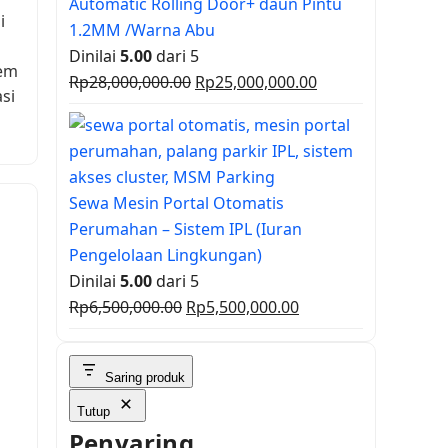
Automatic Rolling Door+ daun Pintu
Rp9,900,000.00.
i
1.2MM /Warna Abu
Dinilai
5.00
dari 5
tem
Harga
Harga
Rp
28,000,000.00
Rp
25,000,000.00
si
aslinya
saat
adalah:
ini
Rp28,000,000.00.
adalah:
Rp25,000,000.00.
Sewa Mesin Portal Otomatis
Perumahan – Sistem IPL (Iuran
Pengelolaan Lingkungan)
Dinilai
5.00
dari 5
Harga
Harga
Rp
6,500,000.00
Rp
5,500,000.00
aslinya
saat
adalah:
ini
Saring produk
Rp6,500,000.00.
adalah:
Rp5,500,000.00.
Tutup
Penyaring