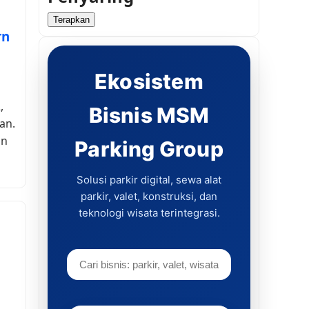
Terapkan
rn
Ekosistem
,
Bisnis MSM
an.
an
Parking Group
Solusi parkir digital, sewa alat
parkir, valet, konstruksi, dan
teknologi wisata terintegrasi.