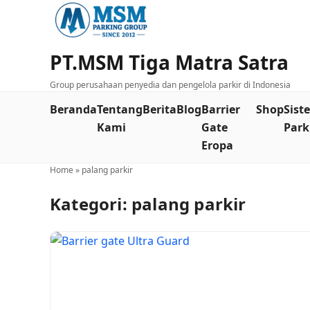
PT.MSM Tiga Matra Satra
Group perusahaan penyedia dan pengelola parkir di Indonesia
Beranda
Tentang
Berita
Blog
Barrier
Shop
Sist
Kami
Gate
Park
Eropa
Home
»
palang parkir
Kategori:
palang parkir