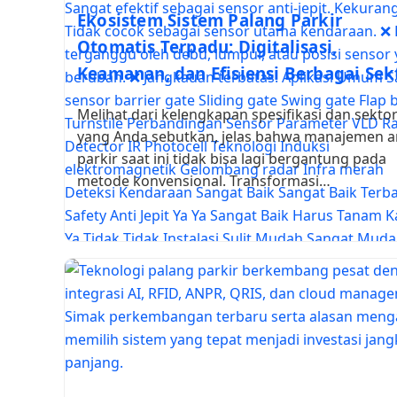
Ekosistem Sistem Palang Parkir
Otomatis Terpadu: Digitalisasi,
Keamanan, dan Efisiensi Berbagai Sek
Melihat dari kelengkapan spesifikasi dan sekto
yang Anda sebutkan, jelas bahwa manajemen a
parkir saat ini tidak bisa lagi bergantung pada
metode konvensional. Transformasi…