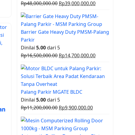
Harga
Harga
Rp
48,000,000.00
Rp
39,000,000.00
aslinya
saat
adalah:
ini
Rp48,000,000.00.
adalah:
Barrier Gate Heavy Duty PMSM-Palang
Rp39,000,000.00.
Parkir
Dinilai
5.00
dari 5
Harga
Harga
Rp
16,500,000.00
Rp
14,700,000.00
aslinya
saat
adalah:
ini
Rp16,500,000.00.
adalah:
Rp14,700,000.00.
Palang Parkir MGATE BLDC
Dinilai
5.00
dari 5
Harga
Harga
Rp
11,200,000.00
Rp
9,900,000.00
an
aslinya
saat
adalah:
ini
Rp11,200,000.00.
adalah: