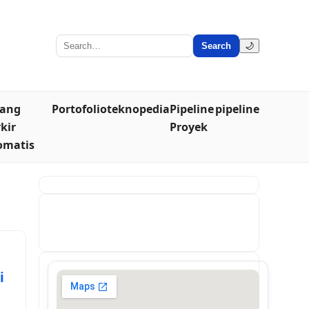
Search
🌙
lang
Portofolio
teknopedia
Pipeline
pipeline
kir
Proyek
omatis
i