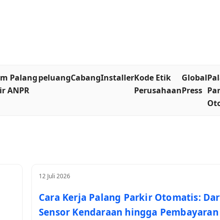
em Palang
peluang
Cabang
Installer
Kode Etik
Global
Pa
ir ANPR
Perusahaan
Press
Par
Ot
12 Juli 2026
Cara Kerja Palang Parkir Otomatis: Dar
Sensor Kendaraan hingga Pembayaran