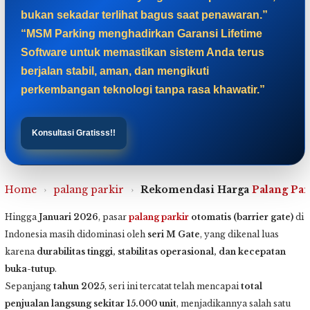
bukan sekadar terlihat bagus saat penawaran.”
“MSM Parking menghadirkan Garansi Lifetime
Software untuk memastikan sistem Anda terus
berjalan stabil, aman, dan mengikuti
perkembangan teknologi tanpa rasa khawatir.”
Konsultasi Gratisss!!
Home
›
palang parkir
›
Rekomendasi Harga
Palang Par
Hingga
Januari 2026
, pasar
palang parkir
otomatis (barrier gate)
di
Indonesia masih didominasi oleh
seri M Gate
, yang dikenal luas
karena
durabilitas tinggi, stabilitas operasional, dan kecepatan
buka-tutup
.
Sepanjang
tahun 2025
, seri ini tercatat telah mencapai
total
penjualan langsung sekitar 15.000 unit
, menjadikannya salah satu