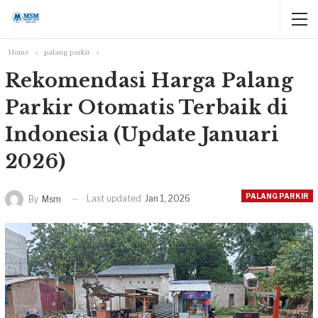
Home
palang parkir
Rekomendasi Harga Palang
Parkir Otomatis Terbaik di
Indonesia (Update Januari
2026)
PALANG PARKIR
Last updated
Jan 1, 2026
By
Msm