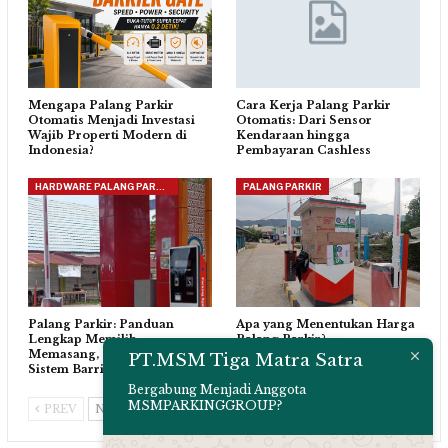
Mengapa Palang Parkir
Cara Kerja Palang Parkir
Otomatis Menjadi Investasi
Otomatis: Dari Sensor
Wajib Properti Modern di
Kendaraan hingga
Indonesia?
Pembayaran Cashless
HARDWARE PALANG PARKIR
PALANG PARKIR
Palang Parkir: Panduan
Apa yang Menentukan Harga
Lengkap Memilih,
Palang Parkir?
Memasang, dan Merawat
PT.MSM Tiga Matra Satra
Sistem Barrier Gate…
Bergabung Menjadi Anggota
MSMPARKINGGROUP?
PREV
NEXT