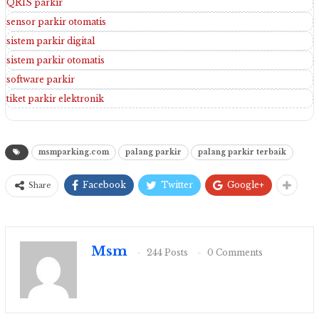
QRIS parkir
sensor parkir otomatis
sistem parkir digital
sistem parkir otomatis
software parkir
tiket parkir elektronik
msmparking.com
palang parkir
palang parkir terbaik
Facebook
Twitter
Google+
Share
Msm
244 Posts
0 Comments