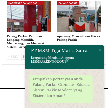
HARDWARE PALANG PARKIR
PALANG PARKIR
Palang Parkir: Panduan
Apa yang Menentukan Harga
Lengkap Memilih,
Palang Parkir?
Memasang, dan Merawat
Sistem Barrier Gate…
PT.MSM Tiga Matra Satra
PREV
NEXT
Bergabung Menjadi Anggota
MSMPARKINGGROUP?
sampaikan pertanyaan anda
Palang Parkir Otomatis: Edukasi
Sistem Parkir Modern yang
Efisien dan Aman?