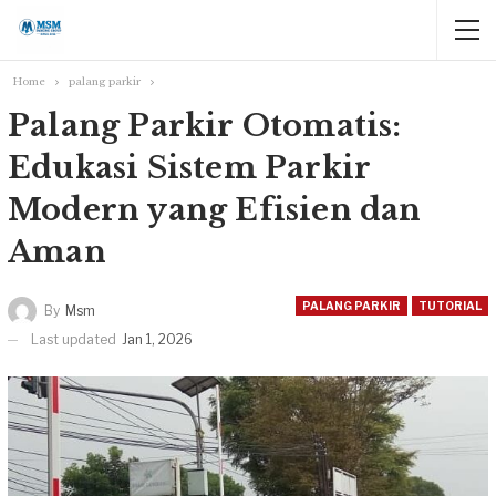
Home
palang parkir
Palang Parkir Otomatis:
Edukasi Sistem Parkir
Modern yang Efisien dan
Aman
PALANG PARKIR
TUTORIAL
By
Msm
Last updated
Jan 1, 2026