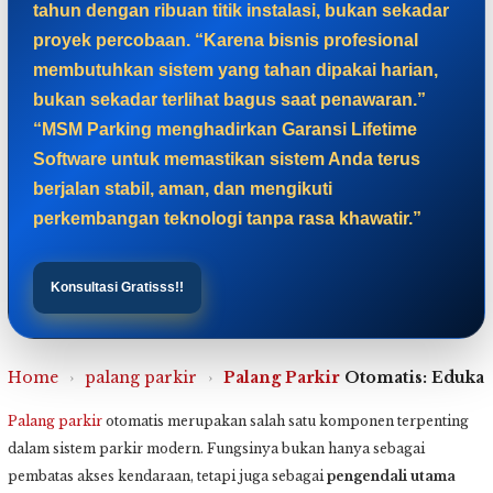
tahun dengan ribuan titik instalasi, bukan sekadar
proyek percobaan. “Karena bisnis profesional
membutuhkan sistem yang tahan dipakai harian,
bukan sekadar terlihat bagus saat penawaran.”
“MSM Parking menghadirkan Garansi Lifetime
Software untuk memastikan sistem Anda terus
berjalan stabil, aman, dan mengikuti
perkembangan teknologi tanpa rasa khawatir.”
Konsultasi Gratisss!!
Home
›
palang parkir
›
Palang Parkir
Otomatis: Edukas
Palang parkir
otomatis merupakan salah satu komponen terpenting
dalam sistem parkir modern. Fungsinya bukan hanya sebagai
pembatas akses kendaraan, tetapi juga sebagai
pengendali utama