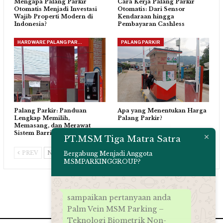
Mengapa Palang Parkir
Cara Kerja Palang Parkir
Otomatis Menjadi Investasi
Otomatis: Dari Sensor
Wajib Properti Modern di
Kendaraan hingga
Indonesia?
Pembayaran Cashless
HARDWARE PALANG PARKIR
PALANG PARKIR
Palang Parkir: Panduan
Apa yang Menentukan Harga
Lengkap Memilih,
Palang Parkir?
Memasang, dan Merawat
Sistem Barrier Gate…
PT.MSM Tiga Matra Satra
PREV
NEXT
Bergabung Menjadi Anggota
MSMPARKINGGROUP?
sampaikan pertanyaan anda
Palm Vein MSM Parking –
Teknologi Biometrik Non-