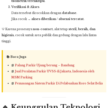
biometrik terenkripsi
.
Verifikasi & Akses
Data tersebut dicocokkan dengan
database
.
Jika cocok →
akses diberikan / absensi tercatat
.
💡 Karena prosesnya
non-contact
, alat tetap
steril, bersih, dan
higienis
, cocok untuk area publik dan gedung dengan lalu lintas
tinggi.
📚 Baca Juga
📘
Palang Parkir Ujung berung – Bandung
📘
Jual Peralatan Parkir UVSS di Jakarta, Indonesia oleh
MSM Parking
📘
Pemasangan Sistem Parkir Di Pelabuahan Roro Selat Belia
🔹
Keunggulan Teknologi