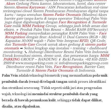
Akses
Gedung Pintu kantor, laboratorium, hotel, data center
Sistem
Absensi Karyawan
/ ASN Pencatatan kehadiran real-time
terintegrasi cloud Sistem Pembayaran Pembayaran digital tanpa
kartu / tanpa sentuhan
Sistem Parkir Otomatis
(Manless) Akses
barrier gate tanpa kartu & tanpa operator Teknologi Palm Vein
juga dapat digabungkan dengan
Face Recognition
&
Turnstile
Gate
milik
MSM Parking
Group, sehingga jauh lebih aman dan
efisien. 🔹 Produk Palm Vein Resmi – Model RA08 (HFSecurity)
MSM Parking
menyediakan perangkat RA08 Palm Vein +
Face
Recognition
dengan fitur: Android 11 Dual Camera (RGB + IR)
Kapasitas 50.000 wajah + Palm Vein Integrasi
RFID
, QR Code,
dan
Turnstile Gate
Cocok untuk akses gedung &
sistem parkir
otomatis
➡️ Solusi lengkap siap instalasi + training + dashboard
monitoring. 📞 Hubungi Distributor Resmi Palm Vein Indonesia
Untuk konsultasi sistem, demo unit, dan penawaran harga:
MSM
PARKING
GROUP – BANDUNG 📱 Ricki Paroka: +62 853-2223-
2939 🌐 www.msmparking.com ✉️ info@msmparkinggroup.com
Distributor resmi Palm Vein,
Face Recognition
, Barrier Gate,
Turnstile &
Sistem Parkir Otomatis
di Indonesia.
Palm Vein
adalah teknologi biometrik yang memanfaatkan
pola unik
pembuluh darah (vena) di telapak tangan
untuk proses identifikasi
dan otentikasi seseorang. Tidak seperti sidik jari atau pengenalan
wajah, teknologi ini
memindai struktur pembuluh darah yang
berada di bawah permukaan kulit
, sehingga
tidak dapat dilihat,
disalin, atau dipalsukan
.