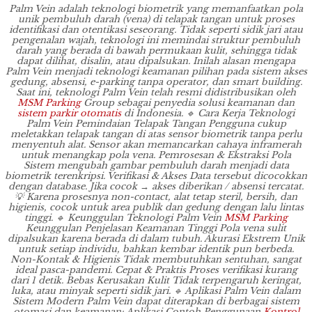
Palm Vein adalah teknologi biometrik yang memanfaatkan pola
unik pembuluh darah (vena) di telapak tangan untuk proses
identifikasi dan otentikasi seseorang. Tidak seperti sidik jari atau
pengenalan wajah, teknologi ini memindai struktur pembuluh
darah yang berada di bawah permukaan kulit, sehingga tidak
dapat dilihat, disalin, atau dipalsukan. Inilah alasan mengapa
Palm Vein menjadi teknologi keamanan pilihan pada sistem akses
gedung, absensi, e-parking tanpa operator, dan smart building.
Saat ini, teknologi Palm Vein telah resmi didistribusikan oleh
MSM Parking
Group sebagai penyedia solusi keamanan dan
sistem parkir otomatis
di Indonesia. 🔹 Cara Kerja Teknologi
Palm Vein Pemindaian Telapak Tangan Pengguna cukup
meletakkan telapak tangan di atas sensor biometrik tanpa perlu
menyentuh alat. Sensor akan memancarkan cahaya inframerah
untuk menangkap pola vena. Pemrosesan & Ekstraksi Pola
Sistem mengubah gambar pembuluh darah menjadi data
biometrik terenkripsi. Verifikasi & Akses Data tersebut dicocokkan
dengan database. Jika cocok → akses diberikan / absensi tercatat.
💡 Karena prosesnya non-contact, alat tetap steril, bersih, dan
higienis, cocok untuk area publik dan gedung dengan lalu lintas
tinggi. 🔹 Keunggulan Teknologi Palm Vein
MSM Parking
Keunggulan Penjelasan Keamanan Tinggi Pola vena sulit
dipalsukan karena berada di dalam tubuh. Akurasi Ekstrem Unik
untuk setiap individu, bahkan kembar identik pun berbeda.
Non-Kontak & Higienis Tidak membutuhkan sentuhan, sangat
ideal pasca-pandemi. Cepat & Praktis Proses verifikasi kurang
dari 1 detik. Bebas Kerusakan Kulit Tidak terpengaruh keringat,
luka, atau minyak seperti sidik jari. 🔹 Aplikasi Palm Vein dalam
Sistem Modern Palm Vein dapat diterapkan di berbagai sistem
otomasi dan keamanan: Aplikasi Contoh Penggunaan
Kontrol