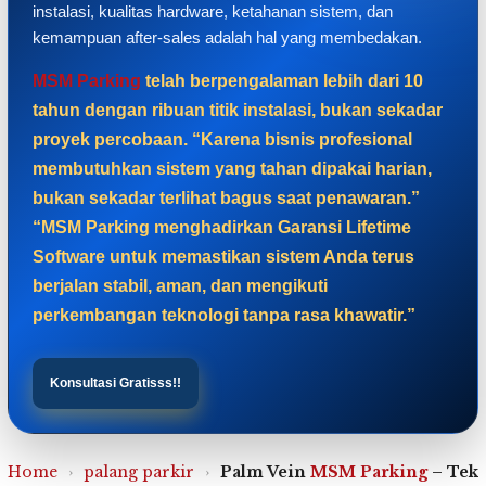
instalasi, kualitas hardware, ketahanan sistem, dan
kemampuan after-sales adalah hal yang membedakan.
MSM Parking
telah berpengalaman lebih dari 10
tahun dengan ribuan titik instalasi, bukan sekadar
proyek percobaan. “Karena bisnis profesional
membutuhkan sistem yang tahan dipakai harian,
bukan sekadar terlihat bagus saat penawaran.”
“MSM Parking menghadirkan Garansi Lifetime
Software untuk memastikan sistem Anda terus
berjalan stabil, aman, dan mengikuti
perkembangan teknologi tanpa rasa khawatir.”
Konsultasi Gratisss!!
Home
›
palang parkir
›
Palm Vein
MSM Parking
– Tekn