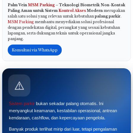
Palm Vein
MSM Parking
– Teknologi Biometrik Non-Kontak
Paling Aman untuk Sistem
Kontrol Akses
Modern
merupakan
salah satu solusi yang relevan untuk kebutuhan
palang parkir
.
MSM Parking
membantu menyediakan solusi profesional
dengan pendekatan digital, perangkat yang sesuai kebutuhan
lapangan, serta dukungan teknis untuk operasional jangka
panjang.
Konsultasi via WhatsApp
⚠️
Sistem parkir
bukan sekadar palang otomatis. Ini
menyangkut keamanan, kestabilan operasional, antrean
kendaraan, cashflow, dan kepercayaan pengelola.
Banyak produk terlihat mirip dari luar, tetapi pengalaman