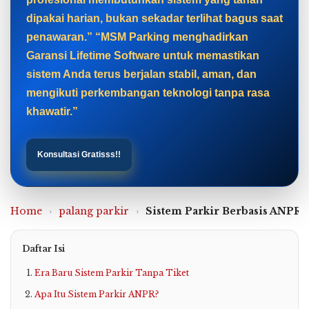
dipakai harian, bukan sekadar terlihat bagus saat
penawaran.” “MSM Parking menghadirkan
Garansi Lifetime Software untuk memastikan
sistem Anda terus berjalan stabil, aman, dan
mengikuti perkembangan teknologi tanpa rasa
khawatir.”
Konsultasi Gratisss!!
Home
›
palang parkir
›
Sistem Parkir Berbasis ANPR:
Daftar Isi
Era Baru Sistem Parkir Tanpa Tiket
Apa Itu Sistem Parkir ANPR?