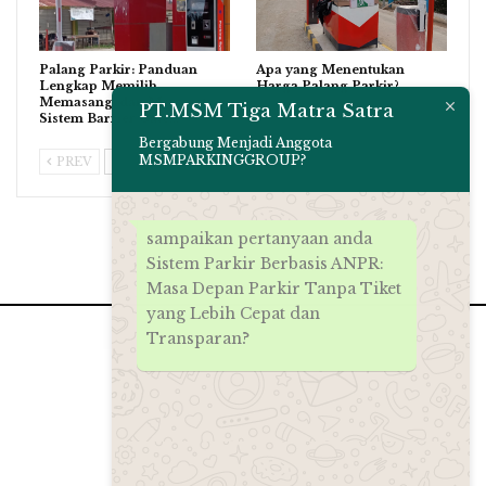
Palang Parkir: Panduan
Apa yang Menentukan
Lengkap Memilih,
Harga Palang Parkir?
Memasang, dan Merawat
PT.MSM Tiga Matra Satra
Sistem Barrier Gate…
Bergabung Menjadi Anggota
MSMPARKINGGROUP?
PREV
NEXT
sampaikan pertanyaan anda
Sistem Parkir Berbasis ANPR:
Masa Depan Parkir Tanpa Tiket
yang Lebih Cepat dan
Transparan?