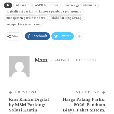
AI parkir
ANPR Indonesia
barrier gate otomatis
digitalisasi parkir
kamera pembaca plat nomor
manajemen parkir modern
MSM Parking Group
msmparkinggroup.com
Facebook
Twitter
Share
Msm
244 Posts
0 Comments
PREV POST
NEXT POST
Kios Kantin Digital
Harga Palang Parkir
by MSM Parking:
2026: Panduan
Solusi Kantin
Biaya, Paket Sistem,