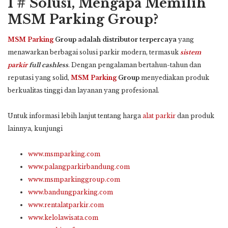
1 # Solusi, Mengapa Memilih
MSM Parking Group?
MSM Parking
Group adalah distributor terpercaya
yang
menawarkan berbagai solusi parkir modern, termasuk
sistem
parkir
full cashless
. Dengan pengalaman bertahun-tahun dan
reputasi yang solid,
MSM Parking
Group
menyediakan produk
berkualitas tinggi dan layanan yang profesional.
Untuk informasi lebih lanjut tentang harga
alat parkir
dan produk
lainnya, kunjungi
www.msmparking.com
www.palangparkirbandung.com
www.msmparkinggroup.com
www.bandungparking.com
www.rentalatparkir.com
www.kelolawisata.com