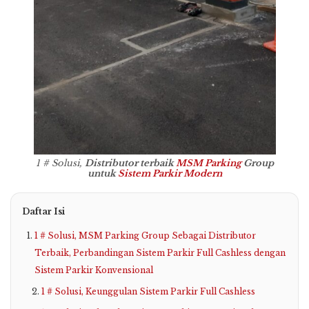
1 # Solusi,
Distributor terbaik
MSM Parking
Group
untuk
Sistem Parkir Modern
Daftar Isi
1 # Solusi, MSM Parking Group Sebagai Distributor
Terbaik, Perbandingan Sistem Parkir Full Cashless dengan
Sistem Parkir Konvensional
1 # Solusi, Keunggulan Sistem Parkir Full Cashless