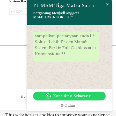
Sistem Barrier Gate…
PT.MSM Tiga Matra Satra
PREV
NEXT
Bergabung Menjadi Anggota
MSMPARKINGGROUP?
sampaikan pertanyaan anda 1 #
Solusi, Lebih Efisien Mana?
Sistem Parkir Full Cashless atau
Konvensional??
Konsultasi Sekarang
© 2026 - PT.MSM Tiga Matra Satra. All Rights Reserved.
🟢 Online |
Website Design:
msmparkinggroup 2012
This website uses cookies to improve your experience.