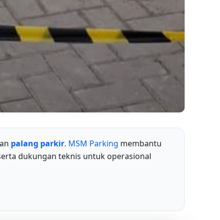
han
palang parkir
.
MSM Parking
membantu
serta dukungan teknis untuk operasional