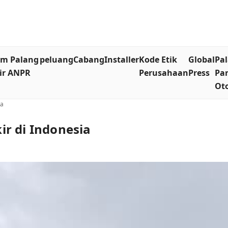
em Palang
peluang
Cabang
Installer
Kode Etik
Global
Pa
ir ANPR
Perusahaan
Press
Par
Ot
ia
r di Indonesia