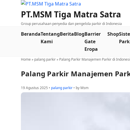
PT.MSM Tiga Matra Satra
Group perusahaan penyedia dan pengelola parkir di Indonesia
Beranda
Tentang
Berita
Blog
Barrier
Shop
Sist
Kami
Gate
Park
Eropa
Home
»
palang parkir
»
Palang Parkir Manajemen Parkir di Indones
Palang Parkir Manajemen Parki
19 Agustus 2025 •
palang parkir
• by Msm