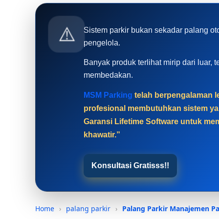
⚠️
Sistem parkir bukan sekadar palang ot
pengelola.
Banyak produk terlihat mirip dari luar
membedakan.
MSM Parking
telah berpengalaman le
profesional membutuhkan sistem yan
Garansi Lifetime Software untuk mem
khawatir.”
Konsultasi Gratisss!!
Home
›
palang parkir
›
Palang Parkir
Manajemen Pa