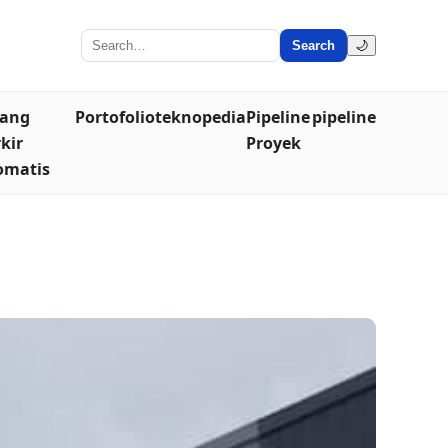
Search
🌙
lang
Portofolio
teknopedia
Pipeline
pipeline
kir
Proyek
omatis