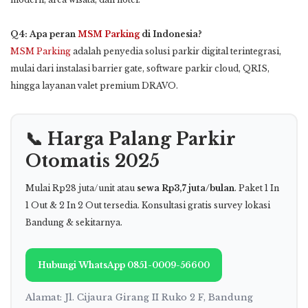
Q4: Apa peran
MSM Parking
di Indonesia?
MSM Parking
adalah penyedia solusi parkir digital terintegrasi,
mulai dari instalasi barrier gate, software parkir cloud, QRIS,
hingga layanan valet premium DRAVO.
📞 Harga Palang Parkir
Otomatis 2025
Mulai Rp28 juta/unit atau
sewa Rp3,7 juta/bulan
. Paket 1 In
1 Out & 2 In 2 Out tersedia. Konsultasi gratis survey lokasi
Bandung & sekitarnya.
Hubungi WhatsApp 0851-0009-56600
Alamat: Jl. Cijaura Girang II Ruko 2 F, Bandung