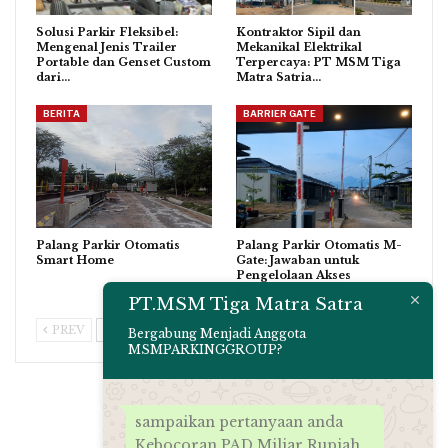
Solusi Parkir Fleksibel:
Kontraktor Sipil dan
Mengenal Jenis Trailer
Mekanikal Elektrikal
Portable dan Genset Custom
Terpercaya: PT MSM Tiga
dari…
Matra Satria…
BERITA
BARRIER GATE
Palang Parkir Otomatis
Palang Parkir Otomatis M-
Smart Home
Gate: Jawaban untuk
Pengelolaan Akses
Kendaraan yang Lebih…
PT.MSM Tiga Matra Satra
PREV
NEXT
Bergabung Menjadi Anggota
MSMPARKINGGROUP?
sampaikan pertanyaan anda
Kebocoran PAD Miliar Rupiah,