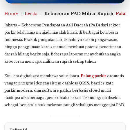
Home
›
Berita
›
Kebocoran PAD Miliar Rupiah,
Palang
Jakarta – Kebocoran
Pendapatan Asli Daerah (PAD)
dari sektor
parkir telah lama menjadi masalah klasik di berbagai kota besar
Indonesia. Praktik pungutan liar, lemahnya sistem pengawasan,
hingga penggunaan karcis manual membuat potensi penerimaan
daerah hilang begitu saja. Beberapa laporan menyebutkan angka
kebocoran mencapai
miliaran rupiah setiap tahun
.
Kini, era digitalisasi membawa solusi baru.
Palang parkir
otomatis
yang terintegrasi dengan sistem
cashless QRIS, barrier gate
parkir modern, dan software parkir berbasis cloud
mulai
diadopsi oleh berbagai pemerintah daerah. Teknologi ini disebut
sebagai “senjata” untuk melawan pungli sekaligus menggenjot PAD.