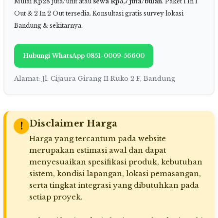
Mulai Rp28 juta/unit atau
sewa Rp3,7 juta/bulan
. Paket 1 In 1
Out & 2 In 2 Out tersedia. Konsultasi gratis survey lokasi
Bandung & sekitarnya.
Hubungi WhatsApp 0851-0009-56600
Alamat: Jl. Cijaura Girang II Ruko 2 F, Bandung
Disclaimer Harga
!
Harga yang tercantum pada website
merupakan estimasi awal dan dapat
menyesuaikan spesifikasi produk, kebutuhan
sistem, kondisi lapangan, lokasi pemasangan,
serta tingkat integrasi yang dibutuhkan pada
setiap proyek.