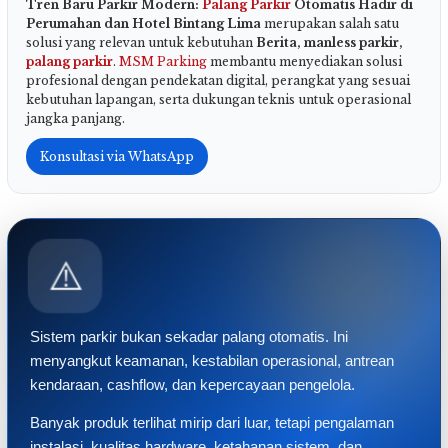
Tren Baru Parkir Modern:
Palang Parkir
Otomatis Hadir di
Perumahan dan Hotel Bintang Lima
merupakan salah satu
solusi yang relevan untuk kebutuhan
Berita, manless parkir,
palang parkir
.
MSM Parking
membantu menyediakan solusi
profesional dengan pendekatan digital, perangkat yang sesuai
kebutuhan lapangan, serta dukungan teknis untuk operasional
jangka panjang.
Konsultasi via WhatsApp
⚠️
Sistem parkir bukan sekadar palang otomatis. Ini
menyangkut keamanan, kestabilan operasional, antrean
kendaraan, cashflow, dan kepercayaan pengelola.
Banyak produk terlihat mirip dari luar, tetapi pengalaman
instalasi, kualitas hardware, ketahanan sistem, dan