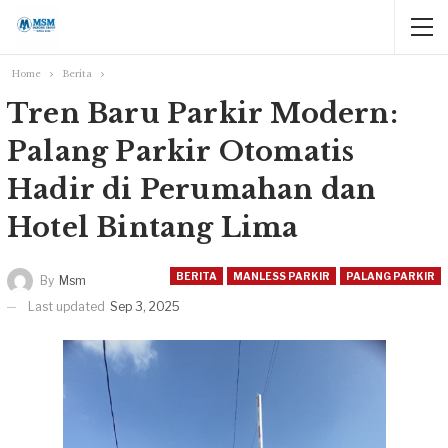
Home
Berita
Tren Baru Parkir Modern:
Palang Parkir Otomatis
Hadir di Perumahan dan
Hotel Bintang Lima
BERITA
MANLESS PARKIR
PALANG PARKIR
By
Msm
Last updated
Sep 3, 2025