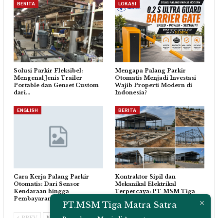
BERITA
LOKASI
Solusi Parkir Fleksibel:
Mengapa Palang Parkir
Mengenal Jenis Trailer
Otomatis Menjadi Investasi
Portable dan Genset Custom
Wajib Properti Modern di
dari…
Indonesia?
ENGLISH
BERITA
Cara Kerja Palang Parkir
Kontraktor Sipil dan
Otomatis: Dari Sensor
Mekanikal Elektrikal
Kendaraan hingga
Terpercaya: PT MSM Tiga
Pembayaran Cashless
Matra Satria…
PT.MSM Tiga Matra Satra