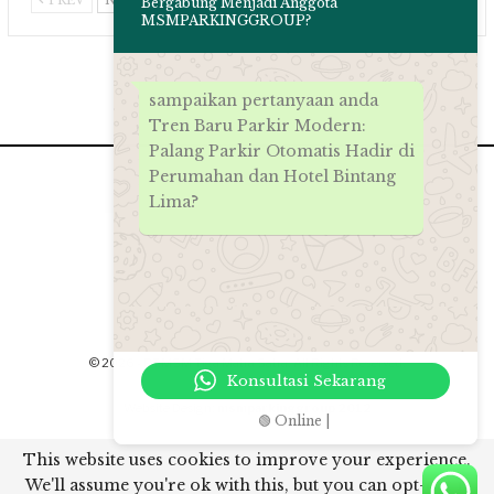
PREV
NEXT
Bergabung Menjadi Anggota
MSMPARKINGGROUP?
sampaikan pertanyaan anda
Tren Baru Parkir Modern:
Palang Parkir Otomatis Hadir di
Perumahan dan Hotel Bintang
Lima?
© 2026 - PT.MSM Tiga Matra Satra. All Rights Reserved.
Konsultasi Sekarang
Website Design:
msmparkinggroup 2012
🟢 Online |
// Rich snippet google
This website uses cookies to improve your experience.
Tren Baru Parkir Modern: Palang Parkir Otomatis Hadir di
We'll assume you're ok with this, but you can opt-out if