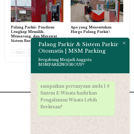
Palang Parkir: Panduan
Apa yang Menentukan
Lengkap Memilih,
Harga Palang Parkir?
Memasang, dan Merawat
Sistem Barrier Gate…
Palang Parkir & Sistem Parkir
Otomatis | MSM Parking
PREV
NEXT
Bergabung Menjadi Anggota
MSMPARKINGGROUP?
sampaikan pertanyaan anda 1 #
Sistem E-Wisata hadirkan
Pengalaman Wisata Lebih
Berkesan?