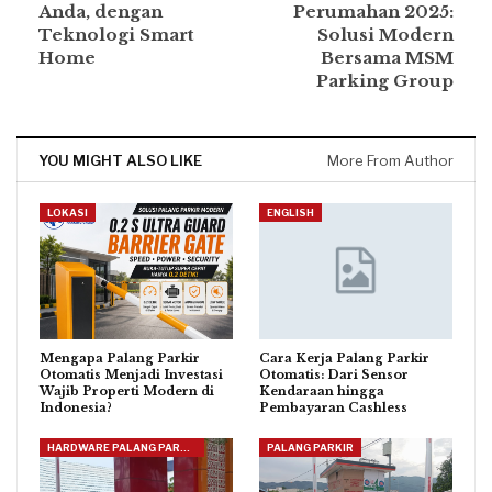
Anda, dengan
Perumahan 2025:
Teknologi Smart
Solusi Modern
Home
Bersama MSM
Parking Group
YOU MIGHT ALSO LIKE
More From Author
LOKASI
ENGLISH
Mengapa Palang Parkir
Cara Kerja Palang Parkir
Otomatis Menjadi Investasi
Otomatis: Dari Sensor
Wajib Properti Modern di
Kendaraan hingga
Indonesia?
Pembayaran Cashless
HARDWARE PALANG PARKIR
PALANG PARKIR