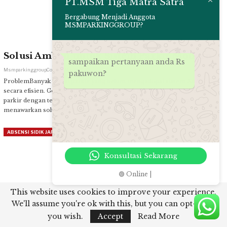
PT.MSM Tiga Matra Satra
Bergabung Menjadi Anggota
MSMPARKINGGROUP?
Solusi Ambon untuk Sistem Parkir Modern
sampaikan pertanyaan anda Rs
Msmparkinggroup.com
Mei 8, 2025
pakuwon?
ProblemBanyak lokasi parkir yang belum mengadopsi sistem Ambon
secara efisien. GoalMeningkatkan efektivitas dan efisiensi pengelolaan
parkir dengan teknologi Ambon. ProposalMSM Parking Group
menawarkan solusi berbasis Ambon yang…
ABSENSI SIDIK JARI
Konsultasi Sekarang
🟢 Online |
This website uses cookies to improve your experience.
We'll assume you're ok with this, but you can opt-out if
Solusi Palang Parkir Canggih untuk Sistem
you wish.
Accept
Read More
Parkir Modern