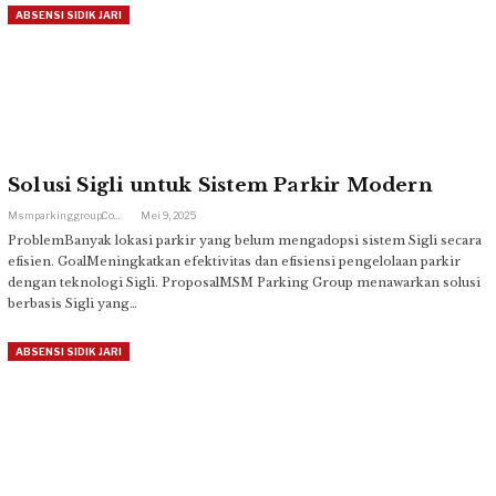
ABSENSI SIDIK JARI
Solusi Sigli untuk Sistem Parkir Modern
Msmparkinggroup.com
Mei 9, 2025
ProblemBanyak lokasi parkir yang belum mengadopsi sistem Sigli secara
efisien. GoalMeningkatkan efektivitas dan efisiensi pengelolaan parkir
dengan teknologi Sigli. ProposalMSM Parking Group menawarkan solusi
berbasis Sigli yang…
ABSENSI SIDIK JARI