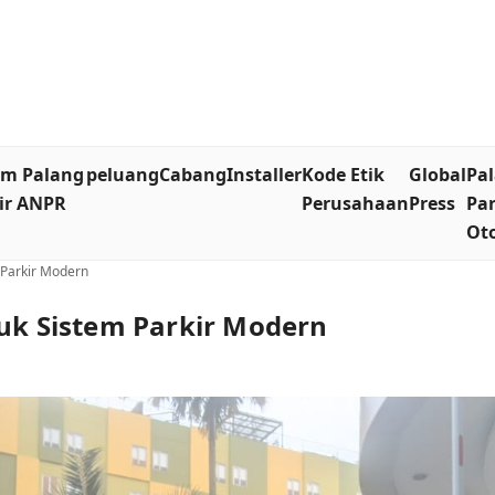
em Palang
peluang
Cabang
Installer
Kode Etik
Global
Pa
ir ANPR
Perusahaan
Press
Par
Ot
 Parkir Modern
tuk Sistem Parkir Modern