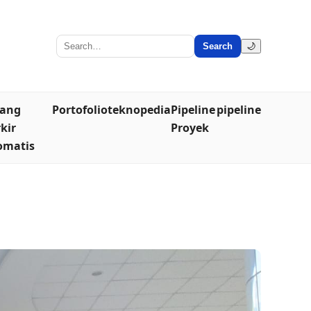
Search
🌙
lang
Portofolio
teknopedia
Pipeline
pipeline
kir
Proyek
omatis