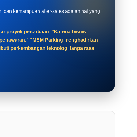
tem, dan kemampuan after-sales adalah hal yang
adar proyek percobaan. “Karena bisnis
at penawaran.” “MSM Parking menghadirkan
gikuti perkembangan teknologi tanpa rasa