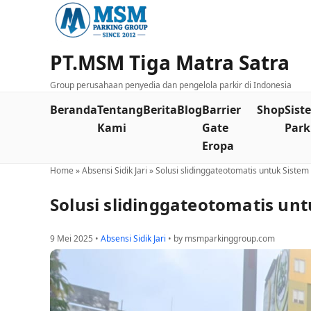
PT.MSM Tiga Matra Satra
Group perusahaan penyedia dan pengelola parkir di Indonesia
Beranda
Tentang
Berita
Blog
Barrier
Shop
Sist
Kami
Gate
Park
Eropa
Home
»
Absensi Sidik Jari
»
Solusi slidinggateotomatis untuk Sistem
Solusi slidinggateotomatis un
9 Mei 2025 •
Absensi Sidik Jari
• by msmparkinggroup.com