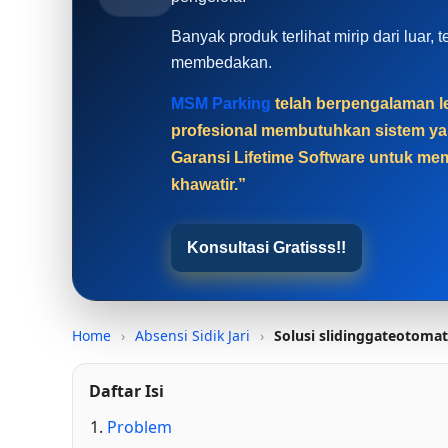
Banyak produk terlihat mirip dari luar
membedakan.
MSM Parking
telah berpengalaman le
profesional membutuhkan sistem yan
Garansi Lifetime Software untuk mem
khawatir.”
Konsultasi Gratisss!!
Home
›
Absensi Sidik Jari
›
Solusi slidinggateotoma
Daftar Isi
Problem