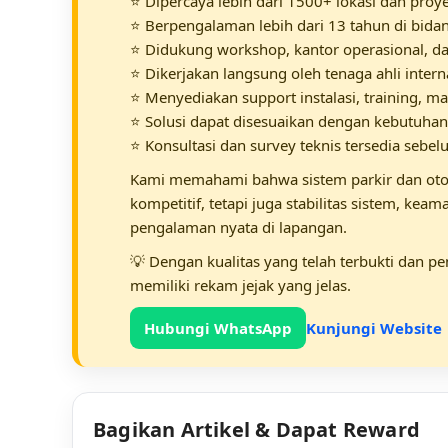
⭐ Dipercaya lebih dari 1500+ lokasi dan proye
⭐ Berpengalaman lebih dari 13 tahun di bidang
⭐ Didukung workshop, kantor operasional, da
⭐ Dikerjakan langsung oleh tenaga ahli inter
⭐ Menyediakan support instalasi, training, ma
⭐ Solusi dapat disesuaikan dengan kebutuha
⭐ Konsultasi dan survey teknis tersedia seb
Kami memahami bahwa sistem parkir dan otom
kompetitif, tetapi juga stabilitas sistem, ke
pengalaman nyata di lapangan.
💡 Dengan kualitas yang telah terbukti dan 
memiliki rekam jejak yang jelas.
Hubungi WhatsApp
Kunjungi Website
Bagikan Artikel & Dapat Reward