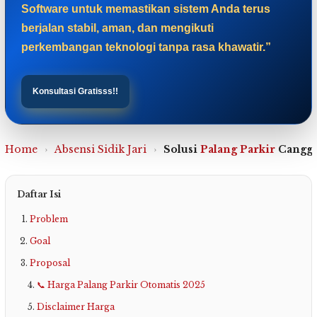
Software untuk memastikan sistem Anda terus
berjalan stabil, aman, dan mengikuti
perkembangan teknologi tanpa rasa khawatir.”
Konsultasi Gratisss!!
Home
›
Absensi Sidik Jari
›
Solusi
Palang Parkir
Canggi
Daftar Isi
Problem
Goal
Proposal
📞 Harga Palang Parkir Otomatis 2025
Disclaimer Harga