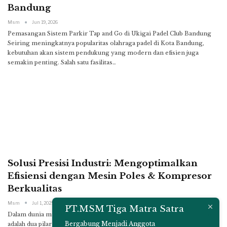
Bandung
Msm
Jun 19, 2026
Pemasangan Sistem Parkir Tap and Go di Ukigai Padel Club Bandung
Seiring meningkatnya popularitas olahraga padel di Kota Bandung,
kebutuhan akan sistem pendukung yang modern dan efisien juga
semakin penting. Salah satu fasilitas
…
Solusi Presisi Industri: Mengoptimalkan
Efisiensi dengan Mesin Poles & Kompresor
Berkualitas
Msm
Jul 1, 2025
PT.MSM Tiga Matra Satra
Dalam dunia manufaktur dan bengkel profesional, akurasi dan efisiensi
Bergabung Menjadi Anggota
adalah dua pilar utama yang menentukan kualitas produk akhir. Investasi