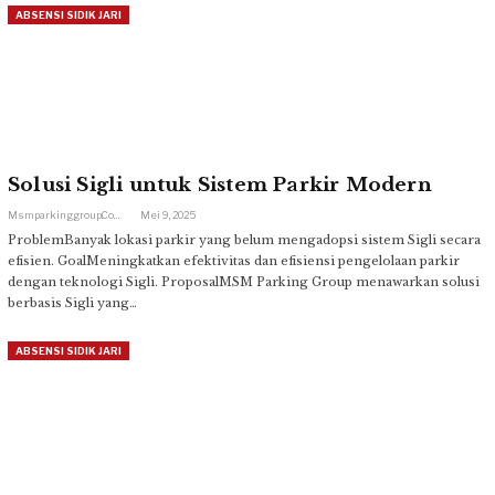
ABSENSI SIDIK JARI
Solusi Sigli untuk Sistem Parkir Modern
Msmparkinggroup.com
Mei 9, 2025
ProblemBanyak lokasi parkir yang belum mengadopsi sistem Sigli secara
efisien. GoalMeningkatkan efektivitas dan efisiensi pengelolaan parkir
dengan teknologi Sigli. ProposalMSM Parking Group menawarkan solusi
berbasis Sigli yang…
ABSENSI SIDIK JARI