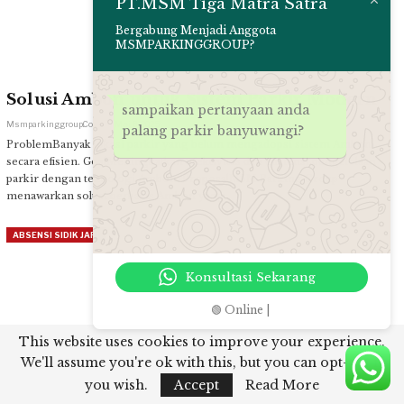
PT.MSM Tiga Matra Satra
Bergabung Menjadi Anggota
MSMPARKINGGROUP?
Solusi Ambon untuk Sistem Parkir Modern
sampaikan pertanyaan anda
Msmparkinggroup.com
Mei 8, 2025
palang parkir banyuwangi?
ProblemBanyak lokasi parkir yang belum mengadopsi sistem Ambon
secara efisien. GoalMeningkatkan efektivitas dan efisiensi pengelolaan
parkir dengan teknologi Ambon. ProposalMSM Parking Group
menawarkan solusi berbasis Ambon yang…
ABSENSI SIDIK JARI
Konsultasi Sekarang
🟢 Online |
This website uses cookies to improve your experience.
We'll assume you're ok with this, but you can opt-out if
Solusi Palang Parkir Canggih untuk Sistem
you wish.
Accept
Read More
Parkir Modern