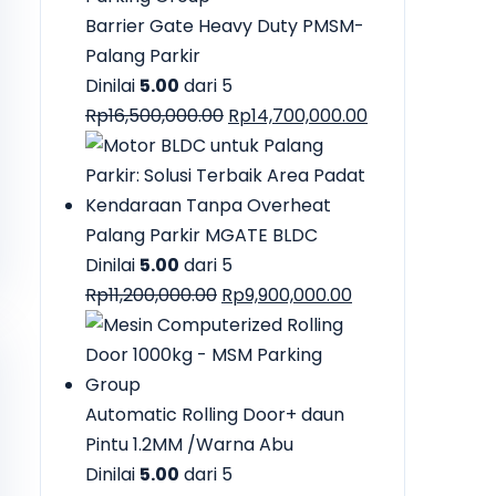
Rp39,000,000.
Barrier Gate Heavy Duty PMSM-
Palang Parkir
Dinilai
5.00
dari 5
Harga
Harga
Rp
16,500,000.00
Rp
14,700,000.00
aslinya
saat
adalah:
ini
Rp16,500,000.00.
adalah:
Rp14,700,000.0
Palang Parkir MGATE BLDC
Dinilai
5.00
dari 5
Harga
Harga
Rp
11,200,000.00
Rp
9,900,000.00
aslinya
saat
adalah:
ini
Rp11,200,000.00.
adalah:
Rp9,900,000.00.
Automatic Rolling Door+ daun
Pintu 1.2MM /Warna Abu
Dinilai
5.00
dari 5