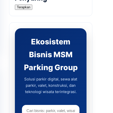
Terapkan
Ekosistem
Bisnis MSM
Parking Group
Solusi parkir digital, sewa alat
parkir, valet, konstruksi, dan
teknologi wisata terintegrasi.