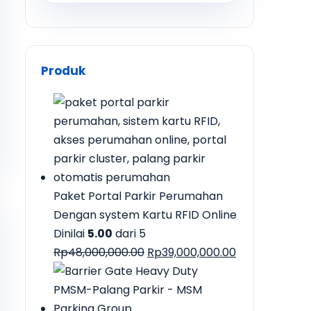
Produk
Paket Portal Parkir Perumahan
Dengan system Kartu RFID Online
Dinilai
5.00
dari 5
Harga
Harga
Rp
48,000,000.00
Rp
39,000,000.00
aslinya
saat
adalah:
ini
Rp48,000,000.00.
adalah: