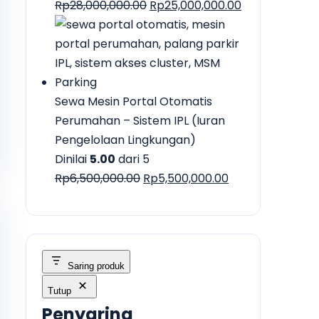
Harga
Harga
Rp
28,000,000.00
Rp
25,000,000.00
aslinya
saat
adalah:
ini
Rp28,000,000.00.
adalah:
Rp25,000,000.
Sewa Mesin Portal Otomatis
Perumahan – Sistem IPL (Iuran
Pengelolaan Lingkungan)
Dinilai
5.00
dari 5
Harga
Harga
Rp
6,500,000.00
Rp
5,500,000.00
aslinya
saat
adalah:
ini
Rp6,500,000.00.
adalah:
Rp5,500,000.00.
Saring produk
Tutup
Penyaring