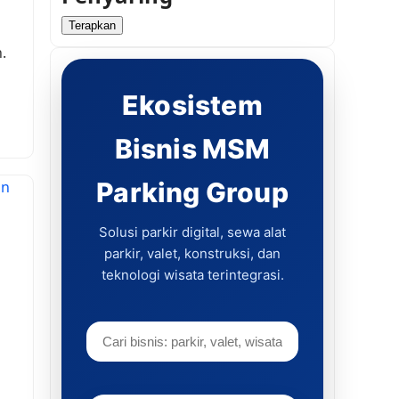
Terapkan
.
Ekosistem
Bisnis MSM
Parking Group
Solusi parkir digital, sewa alat
parkir, valet, konstruksi, dan
teknologi wisata terintegrasi.