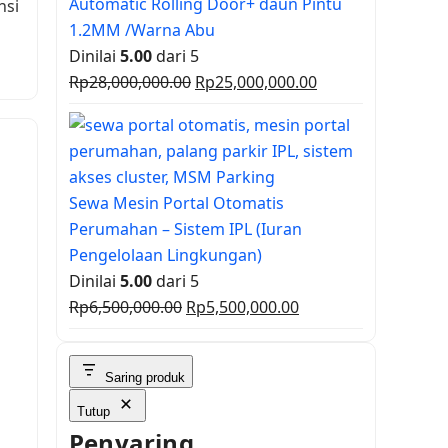
Automatic Rolling Door+ daun Pintu
nsi
Rp9,900,000.00.
1.2MM /Warna Abu
Dinilai
5.00
dari 5
Harga
Harga
Rp
28,000,000.00
Rp
25,000,000.00
aslinya
saat
adalah:
ini
Rp28,000,000.00.
adalah:
Rp25,000,000.00.
Sewa Mesin Portal Otomatis
Perumahan – Sistem IPL (Iuran
Pengelolaan Lingkungan)
Dinilai
5.00
dari 5
Harga
Harga
Rp
6,500,000.00
Rp
5,500,000.00
aslinya
saat
adalah:
ini
Saring produk
Rp6,500,000.00.
adalah:
Rp5,500,000.00.
Tutup
Penyaring