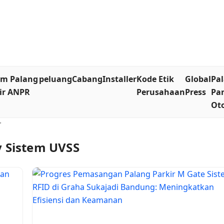
em Palang
peluang
Cabang
Installer
Kode Etik
Global
Pa
ir ANPR
Perusahaan
Press
Par
Ot
>
y Sistem UVSS