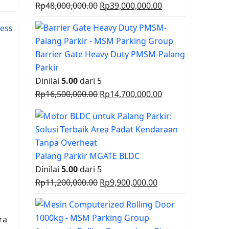
Harga
Harga
Rp
48,000,000.00
Rp
39,000,000.00
aslinya
saat
adalah:
ini
Rp48,000,000.00.
adalah:
Barrier Gate Heavy Duty PMSM-Palang
Rp39,000,000.00.
Parkir
Dinilai
5.00
dari 5
Harga
Harga
Rp
16,500,000.00
Rp
14,700,000.00
aslinya
saat
adalah:
ini
Rp16,500,000.00.
adalah:
Rp14,700,000.00.
Palang Parkir MGATE BLDC
Dinilai
5.00
dari 5
Harga
Harga
Rp
11,200,000.00
Rp
9,900,000.00
aslinya
saat
adalah:
ini
ra
Rp11,200,000.00.
adalah: