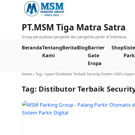
PT.MSM Tiga Matra Satra
Group perusahaan penyedia dan pengelola parkir di Indonesia
Beranda
Tentang
Berita
Blog
Barrier
Shop
Sist
Kami
Gate
Park
Eropa
Home
»
Tag: <span>Distibutor Terbaik Security Sistem UVSS</span
Tag:
Distibutor Terbaik Securit