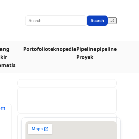
Search
🌙
lang
Portofolio
teknopedia
Pipeline
pipeline
kir
Proyek
omatis