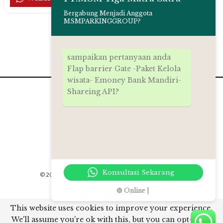
Bergabung Menjadi Anggota
MSMPARKINGGROUP?
sampaikan pertanyaan anda
Flap barrier Gate -Paket Kelola
wisata- Emoney Bank Mandiri-
Shareing API?
Konsultasi Sekarang
© 2026 - PT.MSM Tiga Matra Satra. All Rights Reserved.
🟢 Online |
Website Design:
msmparkinggroup 2012
This website uses cookies to improve your experience.
// Rich snippet google
We'll assume you're ok with this, but you can opt-out if