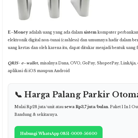
E
–
Money
adalah uang yang ada dalam
sistem
komputer perbankan y
elektronik digital non-tunai (cashless) dan umumnya hadir dalam ben
uang kertas dan oleh karena itu, dapat ditukar menjadi bentuk uang fi
QRIS
·
e
–
wallet
,
misalnya Dana, OVO, GoPay, ShopeePay, LinkAja, d
aplikasi di iOS maupun Android
📞 Harga Palang Parkir Otoma
Mulai Rp28 juta/unit atau
sewa Rp3,7 juta/bulan
. Paket 1 In 1 O
Bandung & sekitarnya.
Hubungi WhatsApp 0851-0009-56600