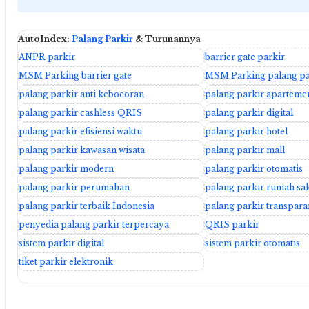
AutoIndex:
Palang Parkir
& Turunannya
ANPR parkir
barrier gate parkir
MSM Parking barrier gate
MSM Parking palang pa
palang parkir anti kebocoran
palang parkir aparteme
palang parkir cashless QRIS
palang parkir digital
palang parkir efisiensi waktu
palang parkir hotel
palang parkir kawasan wisata
palang parkir mall
palang parkir modern
palang parkir otomatis
palang parkir perumahan
palang parkir rumah sak
palang parkir terbaik Indonesia
palang parkir transpara
penyedia palang parkir terpercaya
QRIS parkir
sistem parkir digital
sistem parkir otomatis
tiket parkir elektronik