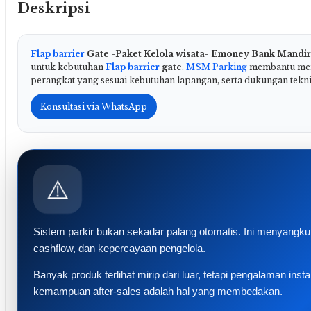
Deskripsi
Flap barrier
Gate -Paket Kelola wisata- Emoney Bank Mandir
untuk kebutuhan
Flap barrier
gate
.
MSM Parking
membantu meny
perangkat yang sesuai kebutuhan lapangan, serta dukungan tekni
Konsultasi via WhatsApp
⚠️
Sistem parkir bukan sekadar palang otomatis. Ini menyangku
cashflow, dan kepercayaan pengelola.
Banyak produk terlihat mirip dari luar, tetapi pengalaman inst
kemampuan after-sales adalah hal yang membedakan.