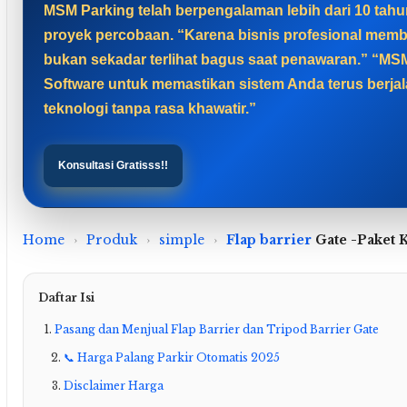
MSM Parking telah berpengalaman lebih dari 10 tahun
proyek percobaan. “Karena bisnis profesional memb
bukan sekadar terlihat bagus saat penawaran.” “MS
Software untuk memastikan sistem Anda terus berja
teknologi tanpa rasa khawatir.”
Konsultasi Gratisss!!
Home
›
Produk
›
simple
›
Flap barrier
Gate -Paket 
Daftar Isi
Pasang dan Menjual Flap Barrier dan Tripod Barrier Gate
📞 Harga Palang Parkir Otomatis 2025
Disclaimer Harga