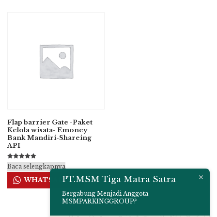
Flap barrier Gate -Paket
Kelola wisata- Emoney
Bank Mandiri-Shareing
API
Dinilai
Baca selengkapnya
5.00
dari 5
PT.MSM Tiga Matra Satra
WHATSAPP US
Bergabung Menjadi Anggota
MSMPARKINGGROUP?