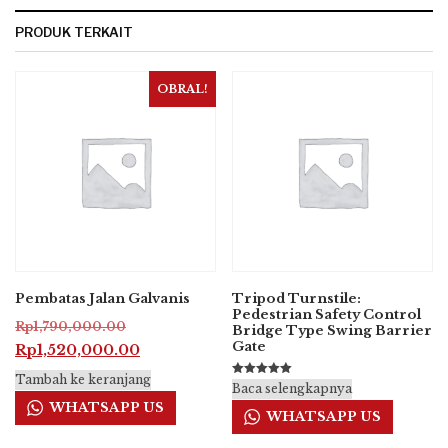
PRODUK TERKAIT
OBRAL!
Pembatas Jalan Galvanis
Tripod Turnstile:
Pedestrian Safety Control
Harga
Rp
1,790,000.00
Bridge Type Swing Barrier
Gate
aslinya
Harga
Rp
1,520,000.00
adalah:
saat
Tambah ke keranjang
Dinilai
Baca selengkapnya
Rp1,790,000.00.
ini
5.00
WHATSAPP US
dari 5
WHATSAPP US
adalah:
Rp1,520,000.00.