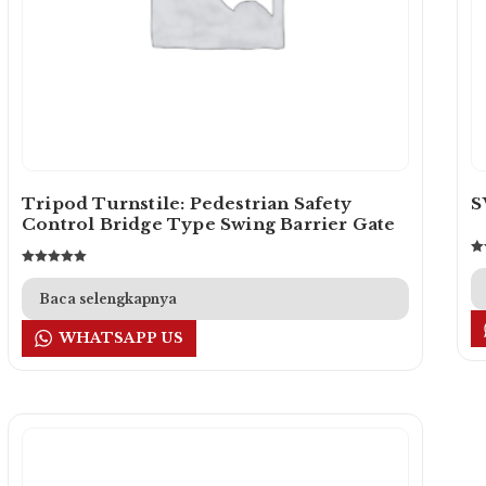
Tripod Turnstile: Pedestrian Safety
S
Control Bridge Type Swing Barrier Gate
Din
Dinilai
5.
5.00
da
dari 5
Baca selengkapnya
WHATSAPP US