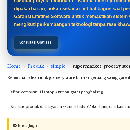
sekadar proyek percobaan. “Karena bisnis profesi
dipakai harian, bukan sekadar terlihat bagus saat
Garansi Lifetime Software untuk memastikan sistem A
mengikuti perkembangan teknologi tanpa rasa khawat
Konsultasi Gratisss!!
Home
›
Produk
›
simple
›
supermarket-grocery stor
Keamanan elektronik grocery store barrier gerbang swing gate 
Daftar kemasan: 1 laptop Ayunan gatet penghalang.
1. Kualitas produk dan layanan seumur hidupToko kami, dan kami tid
📚 Baca Juga