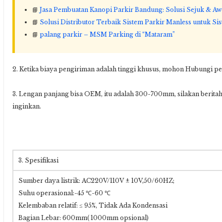
📘
Jasa Pembuatan Kanopi Parkir Bandung: Solusi Sejuk & A
📘
Solusi Distributor Terbaik Sistem Parkir Manless untuk S
📘
palang parkir – MSM Parking di “Mataram”
2. Ketika biaya pengiriman adalah tinggi khusus, mohon Hubungi p
3. Lengan panjang bisa OEM, itu adalah 300-700mm, silakan berit
inginkan.
3. Spesifikasi
Sumber daya listrik: AC220V/110V ± 10V,50/60HZ;
Suhu operasional:-45 ℃-60 ℃
Kelembaban relatif: ≤ 95%, Tidak Ada Kondensasi
Bagian Lebar: 600mm( 1000mm opsional)