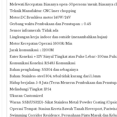
Melewati Kecepatan: Biasanya open-50persons/menit; Biasanya 
Teknik Manufaktur: CNC laser chopping
Motor:DC Brushless motor 140W/24V
Gerbang waktu Pembukaan dan Penutupan: ≤ 0.4S
Sensor inframerah: Tidak ada
Lingkungan kerja: indoor dan outside (menambahkan hujan)
Motor Kecepatan Operasi: 1600R/Min
Jarak komunikasi: ≤ 1200M
Enter Koneksi: + 12V Sinyal Tingkat atau Pulse Lebar> 100ms Pulsa
Komunikasi Koneksi: RS485 Komunikasi
Bahan penghalang: SS304 dan sebagainya
Bahan: Stainless-steel 304, tebal tidak kurang dari 1.5mm
Hidup berjalan: 5-8 Juta (Terus Menerus Pembukaan dan Penutup
Melindungi Tingkat: IP54
Ukuran: Customized
Warna: SSB(US32D)-Sikat Stainless Metal/Powder Coating (Opsio
Operasi Tempat: Stasiun Kereta Bawah Tanah Hoverport, Pariwis
Swimming Corridor Residence, Perusahaan Pintu Masuk dan Kelu