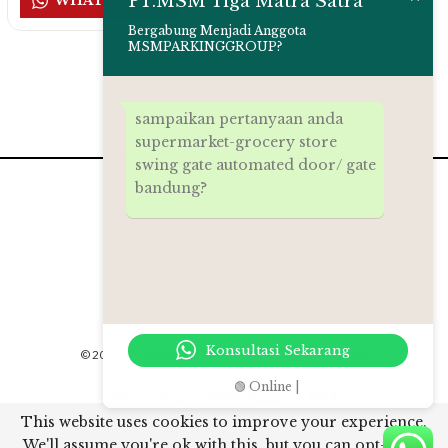
PT.MSM Tiga Matra Satra
WHATSAPP US
Bergabung Menjadi Anggota
MSMPARKINGGROUP?
sampaikan pertanyaan anda
supermarket-grocery store
swing gate automated door/ gate
bandung?
Konsultasi Sekarang
© 2026 - PT.MSM Tiga Matra Satra. All Rights Reserved.
🟢 Online |
Website Design:
msmparkinggroup 2012
This website uses cookies to improve your experience.
// Rich snippet google
We'll assume you're ok with this, but you can opt-out if