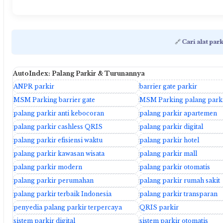
🔗
Cari alat park
AutoIndex: Palang Parkir & Turunannya
ANPR parkir
barrier gate parkir
MSM Parking barrier gate
MSM Parking palang park
palang parkir anti kebocoran
palang parkir apartemen
palang parkir cashless QRIS
palang parkir digital
palang parkir efisiensi waktu
palang parkir hotel
palang parkir kawasan wisata
palang parkir mall
palang parkir modern
palang parkir otomatis
palang parkir perumahan
palang parkir rumah sakit
palang parkir terbaik Indonesia
palang parkir transparan
penyedia palang parkir terpercaya
QRIS parkir
sistem parkir digital
sistem parkir otomatis