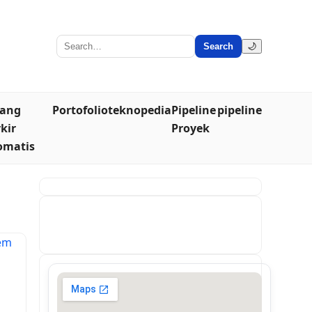
Search
🌙
lang
Portofolio
teknopedia
Pipeline
pipeline
kir
Proyek
omatis