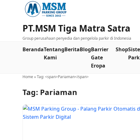
PT.MSM Tiga Matra Satra
Group perusahaan penyedia dan pengelola parkir di Indonesia
Beranda
Tentang
Berita
Blog
Barrier
Shop
Sist
Kami
Gate
Park
Eropa
Home
»
Tag: <span>Pariaman</span>
Tag:
Pariaman