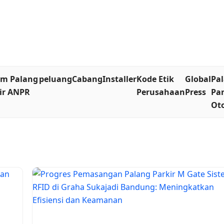
em Palang
peluang
Cabang
Installer
Kode Etik
Global
Pa
ir ANPR
Perusahaan
Press
Par
Ot