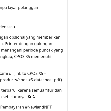
anpa layar pelanggan
densasi)
nggan opsional yang memberikan
sa. Printer dengan gulungan
t menangani periode puncak yang
lengkap, CPOS X5 memenuhi
ami di [link to CPOS X5 –
roducts/cpos-x5-datasheet.pdf)
terbaru, karena semua fitur dan
n sebelumnya. 🔄📝
ogiPembayaran #NewlandNPT