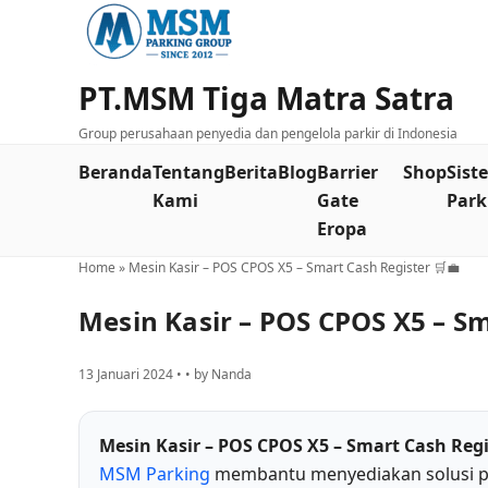
PT.MSM Tiga Matra Satra
Group perusahaan penyedia dan pengelola parkir di Indonesia
Beranda
Tentang
Berita
Blog
Barrier
Shop
Sist
Kami
Gate
Park
Eropa
Home
»
Mesin Kasir – POS CPOS X5 – Smart Cash Register 🛒💼
Mesin Kasir – POS CPOS X5 – Sm
13 Januari 2024 • • by Nanda
Mesin Kasir – POS CPOS X5 – Smart Cash Regi
MSM Parking
membantu menyediakan solusi pr