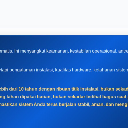
omatis. Ini menyangkut keamanan, kestabilan operasional, ant
, tetapi pengalaman instalasi, kualitas hardware, ketahanan sis
ih dari 10 tahun dengan ribuan titik instalasi, bukan sek
g tahan dipakai harian, bukan sekadar terlihat bagus sa
astikan sistem Anda terus berjalan stabil, aman, dan men