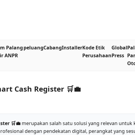
em Palang
peluang
Cabang
Installer
Kode Etik
Global
Pa
ir ANPR
Perusahaan
Press
Par
Ot
art Cash Register 🛒💼
ster 🛒💼
merupakan salah satu solusi yang relevan untuk
ofesional dengan pendekatan digital, perangkat yang ses