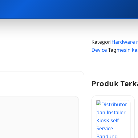
Kategori
Hardware 
Device
Tag
mesin kas
Produk Terk