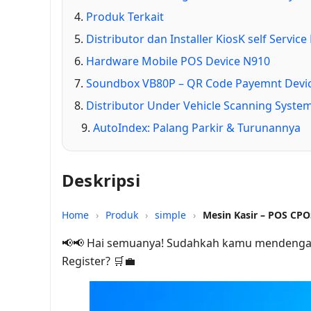
Produk Terkait
Distributor dan Installer KiosK self Servic
Hardware Mobile POS Device N910
Soundbox VB80P – QR Code Payemnt Devi
Distributor Under Vehicle Scanning Syst
AutoIndex: Palang Parkir & Turunannya
Deskripsi
Home
›
Produk
›
simple
›
Mesin Kasir – POS CPO
📢📢 Hai semuanya! Sudahkah kamu mendengar
Register? 🛒💼