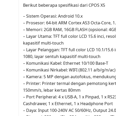
Berikut beberapa spesifikasi dari CPOS X5
– Sistem Operasi: Android 10.x
– Prosesor: 64-bit ARM Cortex A53 Octa-Core, 
– Memori: 2GB RAM, 16GB FLASH (opsional: 4G
– Layar Utama: TFT full color LCD 15.6 inci, reso
kapasitif multi-touch
– Layar Pelanggan: TFT full color LCD 10.1/15.6 i
1080, layar sentuh kapasitif multi-touch
– Komunikasi Kabel: Ethernet 10/100 Base-T
– Komunikasi Nirkabel: WIFI (802.11 a/b/g/n/ac
– Kamera: 5 MP dengan autofokus, mendukun
– Printer: Printer termal dengan pemotong ker
150mm/s, lebar kertas 80mm
– Port Peripheral: 4 x USB-A, 1 x Pinpad, 1 x RS2
Cashdrawer, 1 x Ethernet, 1 x Headphone Port
– Daya: Input 100-240V AC 50/60Hz, Output 24.0