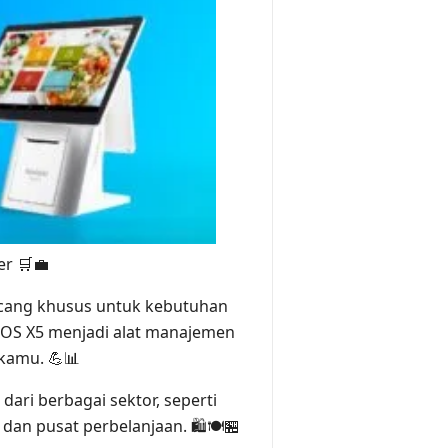
er 🛒💼
ncang khusus untuk kebutuhan
 CPOS X5 menjadi alat manajemen
 kamu. 💪📊
ari berbagai sektor, seperti
 dan pusat perbelanjaan. 🛍️🍽️🏪