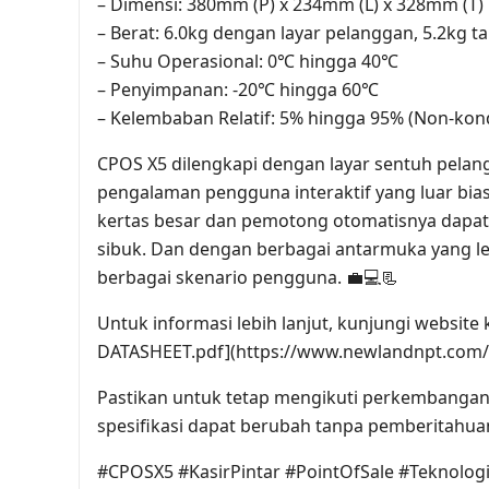
– Dimensi: 380mm (P) x 234mm (L) x 328mm (T)
– Berat: 6.0kg dengan layar pelanggan, 5.2kg t
– Suhu Operasional: 0℃ hingga 40℃
– Penyimpanan: -20℃ hingga 60℃
– Kelembaban Relatif: 5% hingga 95% (Non-kon
CPOS X5 dilengkapi dengan layar sentuh pela
pengalaman pengguna interaktif yang luar bia
kertas besar dan pemotong otomatisnya dapa
sibuk. Dan dengan berbagai antarmuka yang 
berbagai skenario pengguna. 💼💻📃
Untuk informasi lebih lanjut, kunjungi website k
DATASHEET.pdf](https://www.newlandnpt.com/p
Pastikan untuk tetap mengikuti perkembangan 
spesifikasi dapat berubah tanpa pemberitahua
#CPOSX5 #KasirPintar #PointOfSale #Teknol