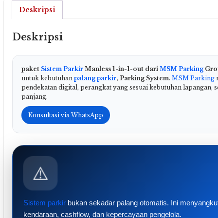
dari
Deskripsi
MSM
Parking
Deskripsi
Group.
🚗
💨
paket
Sistem Parkir
Manless 1-in-1-out dari
MSM Parking
Grou
untuk kebutuhan
palang parkir
, Parking System
.
MSM Parking
m
pendekatan digital, perangkat yang sesuai kebutuhan lapangan, 
panjang.
Konsultasi via WhatsApp
⚠️
Sistem parkir
bukan sekadar palang otomatis. Ini menyangkut
kendaraan, cashflow, dan kepercayaan pengelola.