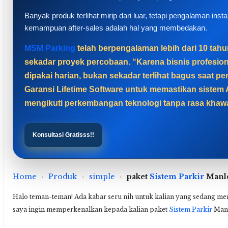
Banyak produk terlihat mirip dari luar, tetapi pengalaman inst
kemampuan after-sales adalah hal yang membedakan.
MSM Parking
telah berpengalaman lebih dari 10 tahun
sekadar proyek percobaan. “Karena bisnis profesi
dipakai harian, bukan sekadar terlihat bagus saat
Garansi Lifetime Software untuk memastikan sistem A
mengikuti perkembangan teknologi tanpa rasa khawat
Konsultasi Gratisss!!
Home
›
Produk
›
simple
›
paket
Sistem Parkir
Manle
Halo teman-teman! Ada kabar seru nih untuk kalian yang sedang menca
saya ingin memperkenalkan kepada kalian paket
Sistem Parkir
Manl