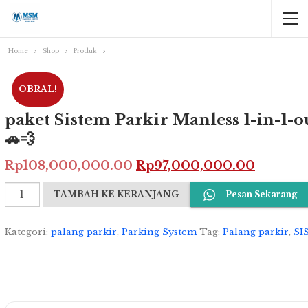
Home
Shop
Produk
OBRAL!
paket Sistem Parkir Manless 1-in-1
🚗💨
Harga
Harga
Rp
108,000,000.00
Rp
97,000,000.00
aslinya
saat
Kuantitas
TAMBAH KE KERANJANG
Pesan Sekarang
adalah:
ini
paket
Sistem
Rp108,000,000.00.
adalah:
Parkir
Kategori:
palang parkir
,
Parking System
Tag:
Palang parkir
,
SI
Rp97,00
Manless
1-
in-
1-
out