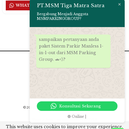
PT.MSM Tiga Matra Satra
WHATSAPP US
Bergabung Menjadi Anggota
MSMPARKINGGROUP?
sampaikan pertanyaan anda
paket Sistem Parkir Manless 1-
in-1-out dari MSM Parking
Group. 🚗💨?
Konsultasi Sekarang
© 2026 - PT.MSM Tiga Matra Satra. All Rights Reserved.
🟢 Online |
Website Design:
msmparkinggroup 2012
This website uses cookies to improve your experience.