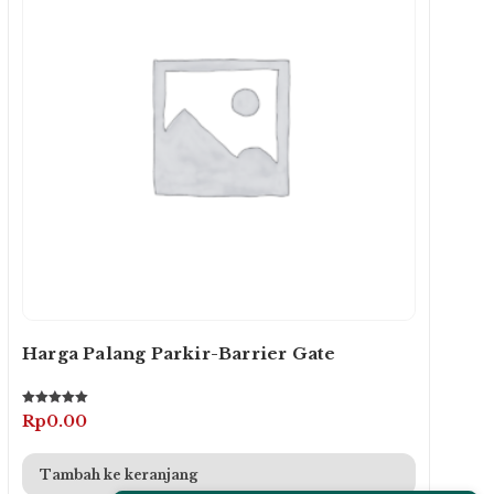
Harga Palang Parkir-Barrier Gate
Dinilai
Rp
0.00
5.00
dari 5
Tambah ke keranjang