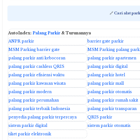
🔗
Cari alat par
AutoIndex:
Palang Parkir
& Turunannya
ANPR parkir
barrier gate parkir
MSM Parking barrier gate
MSM Parking palang park
palang parkir anti kebocoran
palang parkir apartemen
palang parkir cashless QRIS
palang parkir digital
palang parkir efisiensi waktu
palang parkir hotel
palang parkir kawasan wisata
palang parkir mall
palang parkir modern
palang parkir otomatis
palang parkir perumahan
palang parkir rumah sakit
palang parkir terbaik Indonesia
palang parkir transparan
penyedia palang parkir terpercaya
QRIS parkir
sistem parkir digital
sistem parkir otomatis
tiket parkir elektronik