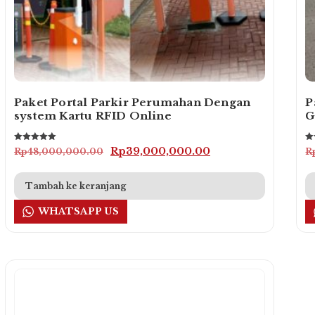
Paket Portal Parkir Perumahan Dengan
P
system Kartu RFID Online
G
Dinilai
Din
Harga
Harga
Rp
39,000,000.00
Rp
48,000,000.00
R
5.00
5.
dari 5
da
aslinya
saat
adalah:
ini
Tambah ke keranjang
Rp48,000,000.00.
adalah:
WHATSAPP US
Rp39,000,000.00.