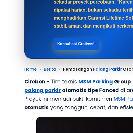
sekadar proyek percobaan. “Karen
dipakai harian, bukan sekadar ter
menghadirkan Garansi Lifetime Sof
stabil, aman, dan mengikuti perkem
Konsultasi Gratisss!!
Home
›
Berita
›
Pemasangan
Palang Parkir
Otom
Cirebon –
Tim teknis
MSM Parking
Group
palang parkir
otomatis tipe Fanced
di ar
Proyek ini menjadi bukti komitmen
MSM Pa
otomatis
yang tangguh, cepat, dan efisie