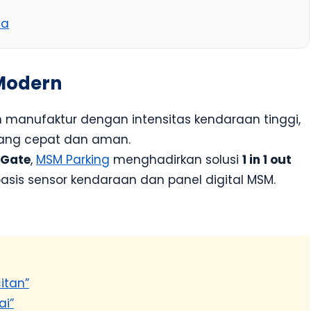
ya
 Modern
n manufaktur dengan intensitas kendaraan tinggi,
ang cepat dan aman.
 Gate
,
MSM Parking
menghadirkan solusi
1 in 1 out
sis sensor kendaraan dan panel digital MSM.
itan”
ai”