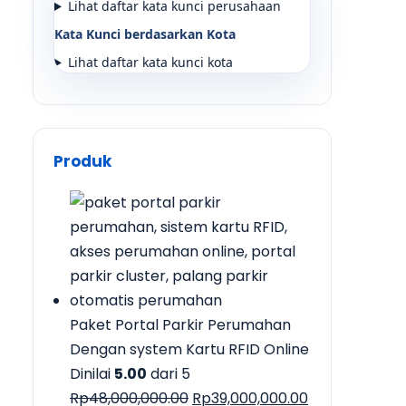
Lihat daftar kata kunci perusahaan
Kata Kunci berdasarkan Kota
Lihat daftar kata kunci kota
Produk
Paket Portal Parkir Perumahan
Dengan system Kartu RFID Online
Dinilai
5.00
dari 5
Harga
Harga
Rp
48,000,000.00
Rp
39,000,000.00