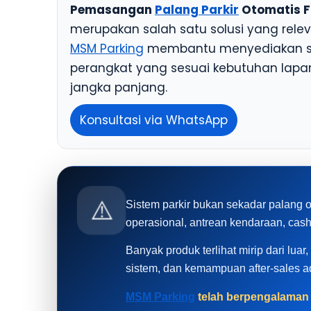
Pemasangan
Palang Parkir
Otomatis F
merupakan salah satu solusi yang rel
MSM Parking
membantu menyediakan solu
perangkat yang sesuai kebutuhan lapan
jangka panjang.
Konsultasi via WhatsApp
⚠️
Sistem parkir bukan sekadar palang 
operasional, antrean kendaraan, cas
Banyak produk terlihat mirip dari luar
sistem, dan kemampuan after-sales 
MSM Parking
telah berpengalaman l