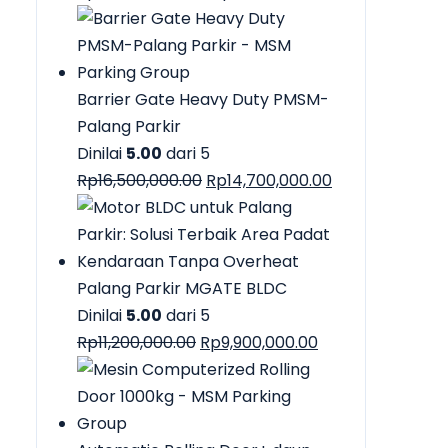
aslinya
saat
adalah:
ini
Rp48,000,000.00.
adalah:
Rp39,000,000.
Barrier Gate Heavy Duty PMSM-
Palang Parkir
Dinilai
5.00
dari 5
Harga
Harga
Rp
16,500,000.00
Rp
14,700,000.00
aslinya
saat
adalah:
ini
Rp16,500,000.00.
adalah:
Rp14,700,000.0
Palang Parkir MGATE BLDC
Dinilai
5.00
dari 5
Harga
Harga
Rp
11,200,000.00
Rp
9,900,000.00
aslinya
saat
adalah:
ini
Rp11,200,000.00.
adalah: