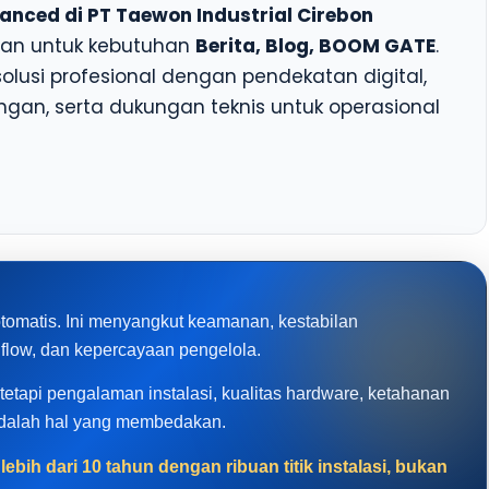
anced di PT Taewon Industrial Cirebon
evan untuk kebutuhan
Berita, Blog, BOOM GATE
.
si profesional dengan pendekatan digital,
gan, serta dukungan teknis untuk operasional
otomatis. Ini menyangkut keamanan, kestabilan
hflow, dan kepercayaan pengelola.
, tetapi pengalaman instalasi, kualitas hardware, ketahanan
adalah hal yang membedakan.
ebih dari 10 tahun dengan ribuan titik instalasi, bukan