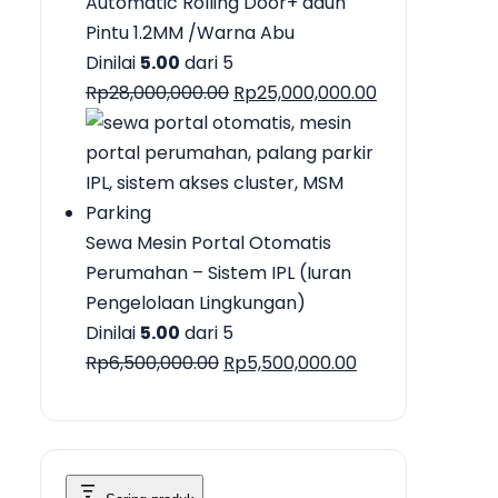
Rp9,900,000.00.
Automatic Rolling Door+ daun
Pintu 1.2MM /Warna Abu
Dinilai
5.00
dari 5
Harga
Harga
Rp
28,000,000.00
Rp
25,000,000.00
aslinya
saat
adalah:
ini
Rp28,000,000.00.
adalah:
Rp25,000,000.
Sewa Mesin Portal Otomatis
Perumahan – Sistem IPL (Iuran
Pengelolaan Lingkungan)
Dinilai
5.00
dari 5
Harga
Harga
Rp
6,500,000.00
Rp
5,500,000.00
aslinya
saat
adalah:
ini
Rp6,500,000.00.
adalah:
Rp5,500,000.00.