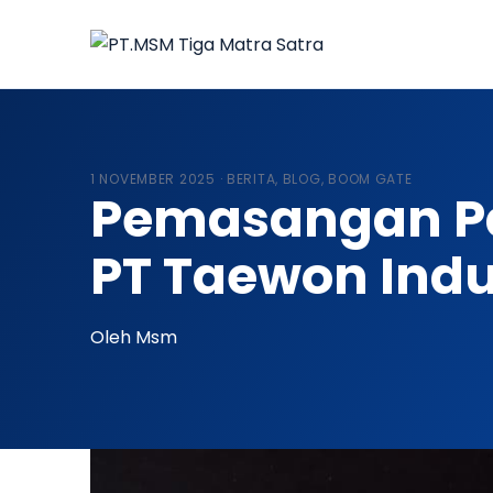
1 NOVEMBER 2025 ·
BERITA
,
BLOG
,
BOOM GATE
Pemasangan Pal
PT Taewon Indu
Oleh Msm