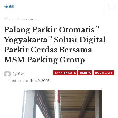
Home
barrier gate
Palang Parkir Otomatis ”
Yogyakarta ” Solusi Digital
Parkir Cerdas Bersama
MSM Parking Group
BARRIER GATE
BERITA
BOOM GATE
By
Msm
Last updated
Nov 2, 2025