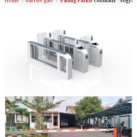
Home
›
barrier gate
›
Palang Parkir
Otomatis ” Yogyaka