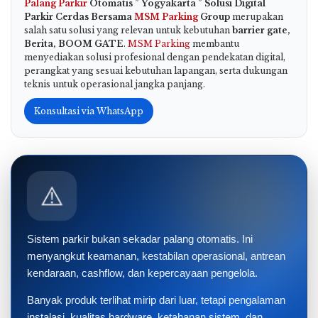
Palang Parkir
Otomatis ” Yogyakarta ” Solusi Digital
Parkir Cerdas Bersama
MSM Parking
Group
merupakan
salah satu solusi yang relevan untuk kebutuhan
barrier gate,
Berita, BOOM GATE
.
MSM Parking
membantu
menyediakan solusi profesional dengan pendekatan digital,
perangkat yang sesuai kebutuhan lapangan, serta dukungan
teknis untuk operasional jangka panjang.
Konsultasi via WhatsApp
⚠️
Sistem parkir bukan sekadar palang otomatis. Ini
menyangkut keamanan, kestabilan operasional, antrean
kendaraan, cashflow, dan kepercayaan pengelola.
Banyak produk terlihat mirip dari luar, tetapi pengalaman
instalasi, kualitas hardware, ketahanan sistem, dan