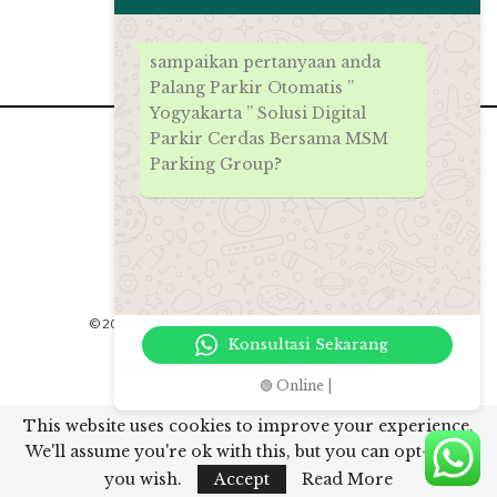
sampaikan pertanyaan anda
Palang Parkir Otomatis ”
Yogyakarta ” Solusi Digital
Parkir Cerdas Bersama MSM
Parking Group?
© 2026 - PT.MSM Tiga Matra Satra. All Rights Reserved.
Konsultasi Sekarang
Website Design:
msmparkinggroup 2012
🟢 Online |
// Rich snippet google
This website uses cookies to improve your experience.
Palang Parkir Otomatis ” Yogyakarta ” Solusi Digital Parkir
We'll assume you're ok with this, but you can opt-out if
Cerdas Bersama MSM Parking Group
,
Rating:
4.9
/
5
&
11570
you wish.
Accept
Read More
views.