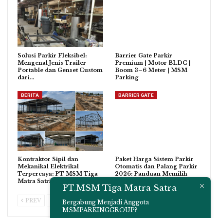
Solusi Parkir Fleksibel:
Barrier Gate Parkir
Mengenal Jenis Trailer
Premium | Motor BLDC |
Portable dan Genset Custom
Boom 3–6 Meter | MSM
dari…
Parking
BERITA
BARRIER GATE
Kontraktor Sipil dan
Paket Harga Sistem Parkir
Mekanikal Elektrikal
Otomatis dan Palang Parkir
Terpercaya: PT MSM Tiga
2026: Panduan Memilih
Matra Satria…
Sesuai…
PT.MSM Tiga Matra Satra
PREV
NEXT
Bergabung Menjadi Anggota
MSMPARKINGGROUP?