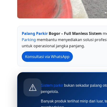
Palang Parkir
Bogor – Full Manless Sistem
me
Parking
membantu menyediakan solusi profesio
untuk operasional jangka panjang.
Konsultasi via WhatsApp
⚠️
Sistem parkir
bukan sekadar palang oto
pengelola.
Banyak produk terlihat mirip dari luar