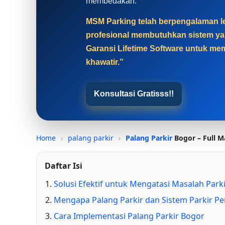
membedakan.
MSM Parking telah berpengalaman leb
profesional membutuhkan sistem yan
Garansi Lifetime Software untuk mem
khawatir.”
Konsultasi Gratisss!!
Home
›
palang parkir
›
Palang Parkir
Bogor – Full M
Daftar Isi
Solusi Efektif untuk Mengatasi Masalah Park
Mengapa Palang Parkir dan Sistem Parkir Pe
Cara Implementasi Palang Parkir Bogor