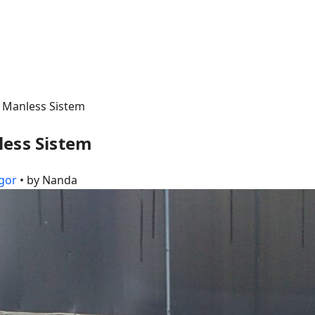
l Manless Sistem
less Sistem
gor
• by Nanda