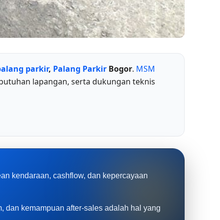
palang parkir
,
Palang Parkir
Bogor
.
MSM
butuhan lapangan, serta dukungan teknis
rean kendaraan, cashflow, dan kepercayaan
tem, dan kemampuan after-sales adalah hal yang