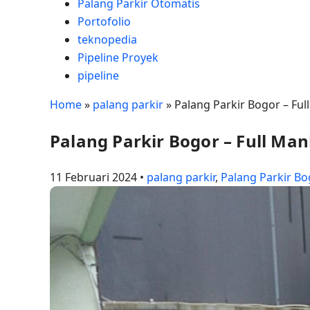
Palang Parkir Otomatis
Portofolio
teknopedia
Pipeline Proyek
pipeline
Home
»
palang parkir
»
Palang Parkir Bogor – Ful
Palang Parkir Bogor – Full Man
11 Februari 2024 •
palang parkir
,
Palang Parkir Bo