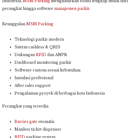
Indonesia,
MSM Parking
menghadirkan solusi lengkap mulai dari
perangkat hingga software
manajemen parkir
.
Keunggulan
MSM Parking
Teknologi parkir modern
Sistem cashless & QRIS
Dukungan
RFID
dan ANPR
Dashboard monitoring parkir
Software custom sesuai kebutuhan
Instalasi profesional
After sales support
Pengalaman proyek di berbagai kota Indonesia
Perangkat yang tersedia
Barrier gate
otomatis
Manless ticket dispenser
RFID
parking system