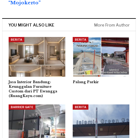
“Mojokerto”
YOU MIGHT ALSO LIKE
More From Author
BERITA
BERITA
Jasa Interior Bandung:
Palang Parkir
Keunggulan Furniture
Custom dari PT Ewangga
(RuangKayu.com)
BARRIER GATE
BERITA