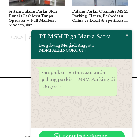
Sistem Palang Parkir Non
Palang Parkir Otomatis MSM
Tunai (Cashless) Tanpa
Parking: Harga, Perbedaan
Operator – Full Manless,
China vs Lokal & Spesifikasi…
Modern, dan…
PT.MSM Tiga Matra Satra
PREV
NEXT
Bergabung Menjadi Anggota
MSMPARKINGGROUP?
sampaikan pertanyaan anda
palang parkir – MSM Parking di
“Bogor”?
Konsultasi Sekarang