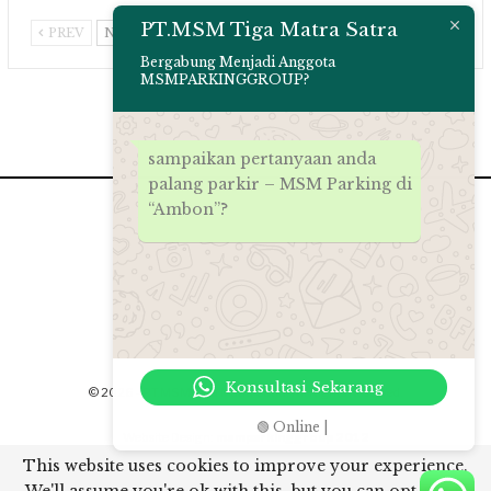
PT.MSM Tiga Matra Satra
PREV
NEXT
Bergabung Menjadi Anggota
MSMPARKINGGROUP?
sampaikan pertanyaan anda
palang parkir – MSM Parking di
“Ambon”?
Konsultasi Sekarang
© 2026 - PT.MSM Tiga Matra Satra. All Rights Reserved.
🟢 Online |
Website Design:
msmparkinggroup 2012
This website uses cookies to improve your experience.
// Rich snippet google