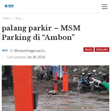
Home
Blog
palang parkir – MSM
Parking di “Ambon”
BLOG
ENGLISH
By
Msmparkinggroup.com
Last updated
Jun 18, 2026