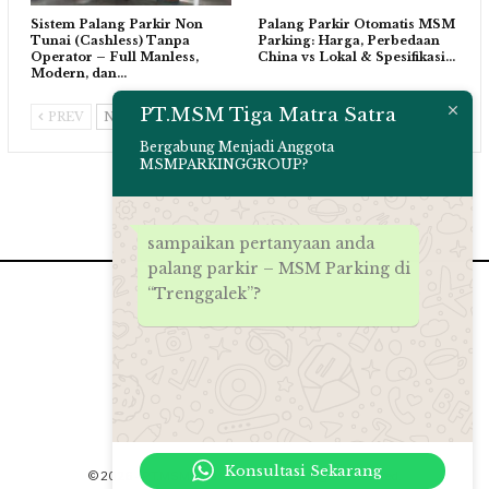
Sistem Palang Parkir Non
Palang Parkir Otomatis MSM
Tunai (Cashless) Tanpa
Parking: Harga, Perbedaan
Operator – Full Manless,
China vs Lokal & Spesifikasi…
Modern, dan…
PT.MSM Tiga Matra Satra
PREV
NEXT
Bergabung Menjadi Anggota
MSMPARKINGGROUP?
sampaikan pertanyaan anda
palang parkir – MSM Parking di
“Trenggalek”?
Konsultasi Sekarang
© 2026 - PT.MSM Tiga Matra Satra. All Rights Reserved.