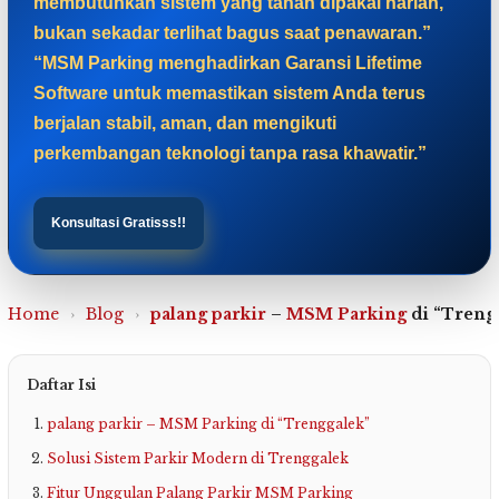
membutuhkan sistem yang tahan dipakai harian,
bukan sekadar terlihat bagus saat penawaran.”
“MSM Parking menghadirkan Garansi Lifetime
Software untuk memastikan sistem Anda terus
berjalan stabil, aman, dan mengikuti
perkembangan teknologi tanpa rasa khawatir.”
Konsultasi Gratisss!!
Home
›
Blog
›
palang parkir
–
MSM Parking
di “Treng
Daftar Isi
palang parkir – MSM Parking di “Trenggalek”
Solusi Sistem Parkir Modern di Trenggalek
Fitur Unggulan Palang Parkir MSM Parking