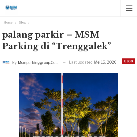
Home
Blog
palang parkir – MSM
Parking di “Trenggalek”
BLOG
Last updated
Mei 15, 2026
By
Msmparkinggroup.com