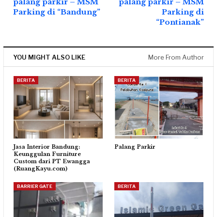
palang parkir – MSM
palang parkir – MSM
Parking di “Bandung”
Parking di
“Pontianak”
YOU MIGHT ALSO LIKE
More From Author
BERITA
BERITA
Jasa Interior Bandung:
Palang Parkir
Keunggulan Furniture
Custom dari PT Ewangga
(RuangKayu.com)
BARRIER GATE
BERITA