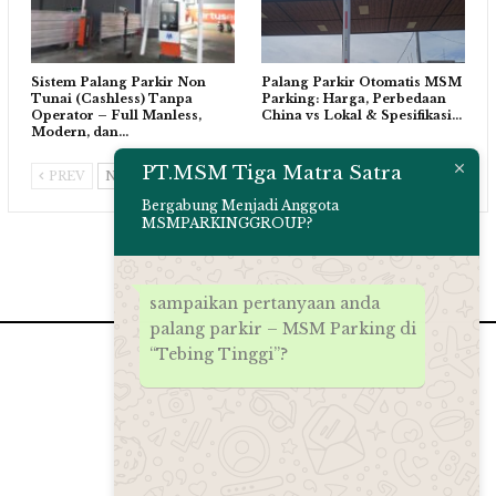
Sistem Palang Parkir Non
Palang Parkir Otomatis MSM
Tunai (Cashless) Tanpa
Parking: Harga, Perbedaan
Operator – Full Manless,
China vs Lokal & Spesifikasi…
Modern, dan…
PT.MSM Tiga Matra Satra
PREV
NEXT
Bergabung Menjadi Anggota
MSMPARKINGGROUP?
sampaikan pertanyaan anda
palang parkir – MSM Parking di
“Tebing Tinggi”?