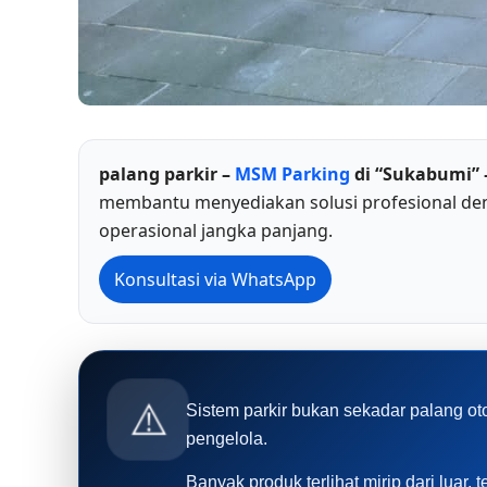
palang parkir –
MSM Parking
di “Sukabumi” 
membantu menyediakan solusi profesional den
operasional jangka panjang.
Konsultasi via WhatsApp
⚠️
Sistem parkir bukan sekadar palang ot
pengelola.
Banyak produk terlihat mirip dari luar