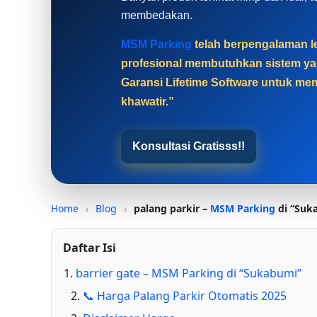
membedakan.
MSM Parking
telah berpengalaman le
profesional membutuhkan sistem yan
Garansi Lifetime Software untuk mem
khawatir.”
Konsultasi Gratisss!!
Home
›
Blog
›
palang parkir –
MSM Parking
di “Suk
Daftar Isi
barrier gate – MSM Parking di “Sukabumi”
📞 Harga Palang Parkir Otomatis 2025