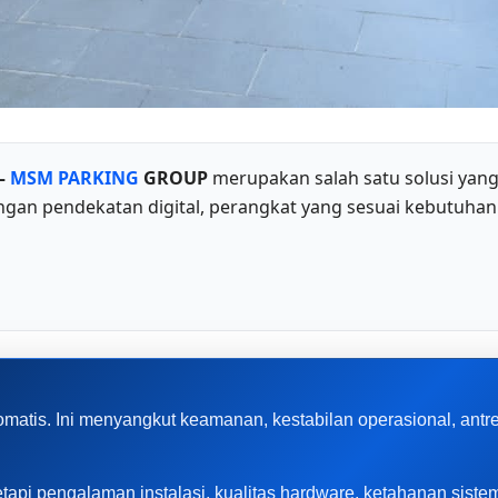
–
MSM PARKING
GROUP
merupakan salah satu solusi yan
gan pendekatan digital, perangkat yang sesuai kebutuhan
omatis. Ini menyangkut keamanan, kestabilan operasional, ant
, tetapi pengalaman instalasi, kualitas hardware, ketahanan sis