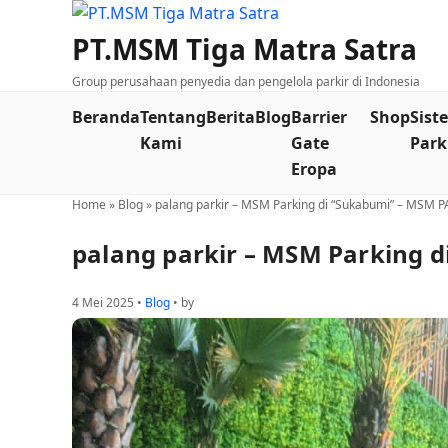
PT.MSM Tiga Matra Satra
Group perusahaan penyedia dan pengelola parkir di Indonesia
Beranda
Tentang
Berita
Blog
Barrier
Shop
Sist
Kami
Gate
Park
Eropa
Home
»
Blog
»
palang parkir – MSM Parking di “Sukabumi” – MSM
palang parkir – MSM Parking
4 Mei 2025 •
Blog
• by