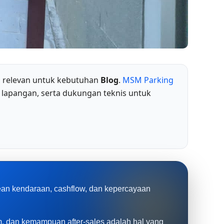
g relevan untuk kebutuhan
Blog
.
MSM Parking
 lapangan, serta dukungan teknis untuk
rean kendaraan, cashflow, dan kepercayaan
tem, dan kemampuan after-sales adalah hal yang