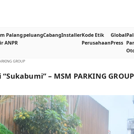
em Palang
peluang
Cabang
Installer
Kode Etik
Global
Pa
ir ANPR
Perusahaan
Press
Par
Ot
 PARKING GROUP
 di “Sukabumi” – MSM PARKING GROU