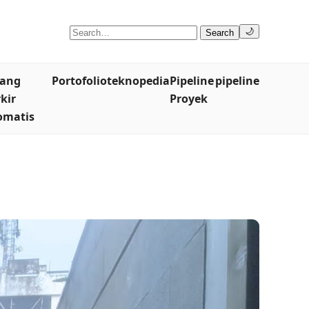
🌙
Search
lang
Portofolio
teknopedia
Pipeline
pipeline
kir
Proyek
omatis
P