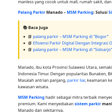
manless yang cocok untuk mall, rumah sakit, da
Palang Parkir
Manado –
MSM Parking
: Solusi
S
📚 Baca Juga
📘
palang parkir – MSM Parking di “Bogor”
📘
Efisiensi Parkir Digital Dengan Integrasi 
📘
palang parkir – MSM Parking di “Sidoarjo
Manado, ibu kota Provinsi Sulawesi Utara, semak
Indonesia Timur. Dengan popularitas Bunaken, B
Masalah antrian panjang,
parkir liar
, keamanan ken
kawasan wisata.
MSM Parking
hadir sebagai mitra terbaik meny
premium. Kami menyediakan
sistem parkir
manl
Manado dan sekitarnya.