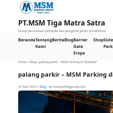
PT.MSM Tiga Matra Satra
Group perusahaan penyedia dan pengelola parkir di Indonesia
Beranda
Tentang
Berita
Blog
Barrier
Shop
Sist
Kami
Gate
Park
Eropa
Home
»
Blog
»
palang parkir – MSM Parking di “Manado”
palang parkir – MSM Parking 
25 April 2025 •
Blog
• by msmparkinggroup.com