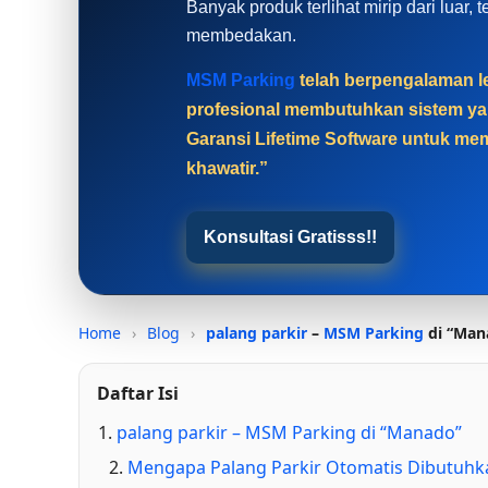
Banyak produk terlihat mirip dari luar
membedakan.
MSM Parking
telah berpengalaman le
profesional membutuhkan sistem yan
Garansi Lifetime Software untuk mem
khawatir.”
Konsultasi Gratisss!!
Home
›
Blog
›
palang parkir
–
MSM Parking
di “Man
Daftar Isi
palang parkir – MSM Parking di “Manado”
Mengapa Palang Parkir Otomatis Dibutuhk