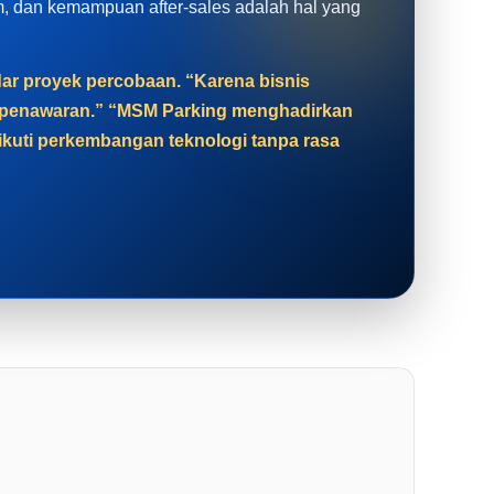
tem, dan kemampuan after-sales adalah hal yang
adar proyek percobaan. “Karena bisnis
at penawaran.” “MSM Parking menghadirkan
gikuti perkembangan teknologi tanpa rasa