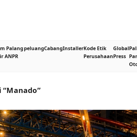
em Palang
peluang
Cabang
Installer
Kode Etik
Global
Pa
ir ANPR
Perusahaan
Press
Par
Ot
di “Manado”