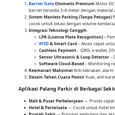
Barrier Gate
Otomatis Premium
Motor DC b
barrier tersedia 3–6 meter dengan material a
Sistem Manless Parking (Tanpa Petugas)
P
cocok untuk lokasi dengan volume kendaraa
Integrasi Teknologi Canggih
LPR (License Plate Recognition)
– Pem
RFID
& Smart Card
– Akses cepat untuk
Cashless Payment
– QRIS, e-wallet, E
Sensor Ultrasonic & Loop Detector
– 
Software Cloud-Based
– Monitoring re
Keamanan Maksimal
Anti-tabrakan, alarm 
Desain Tahan Cuaca Pesisir
Kuat, anti-kara
Aplikasi Palang Parkir di Berbagai Sek
Mall & Pusat Perbelanjaan
— Proses cepat
Hotel & Pariwisata
— Cocok untuk hotel b
Rumah Sakit
— Prioritas ambulans dan aks