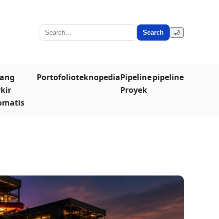
Search
🌙
lang
Portofolio
teknopedia
Pipeline
pipeline
kir
Proyek
omatis