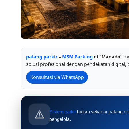
palang parkir
–
MSM Parking
di “Manado”
me
solusi profesional dengan pendekatan digital,
Konsultasi via WhatsApp
⚠️
Sistem parkir
bukan sekadar palang oto
pengelola.