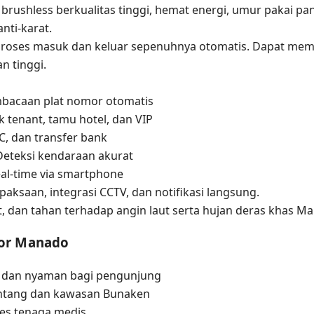
rushless berkualitas tinggi, hemat energi, umur pakai pa
nti-karat.
roses masuk dan keluar sepenuhnya otomatis. Dapat mema
n tinggi.
bacaan plat nomor otomatis
 tenant, tamu hotel, dan VIP
DC, dan transfer bank
Deteksi kendaraan akurat
al-time via smartphone
paksaan, integrasi CCTV, dan notifikasi langsung.
t, dan tahan terhadap angin laut serta hujan deras khas M
tor Manado
 dan nyaman bagi pengunjung
intang dan kawasan Bunaken
es tenaga medis