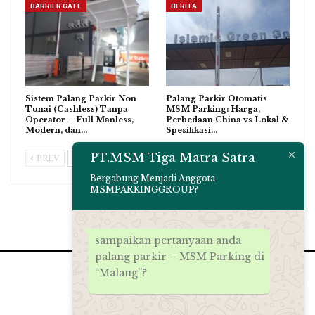
BARRIER GATE
BERITA
Sistem Palang Parkir Non
Palang Parkir Otomatis
Tunai (Cashless) Tanpa
MSM Parking: Harga,
Operator – Full Manless,
Perbedaan China vs Lokal &
Modern, dan…
Spesifikasi…
PT.MSM Tiga Matra Satra
PREV
NEXT
Bergabung Menjadi Anggota
MSMPARKINGGROUP?
sampaikan pertanyaan anda
palang parkir – MSM Parking di
“Malang”?