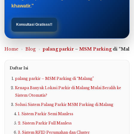
khawatir.”
Konsultasi Gratisss!!
Home
›
Blog
›
palang parkir
–
MSM Parking
di “Mala
Daftar Isi
palang parkir – MSM Parking di “Malang”
Kenapa Banyak Lokasi Parkir di Malang Mulai Beralih ke
Sistem Otomatis?
Solusi Sistem Palang Parkir MSM Parking di Malang
1. Sistem Parkir Semi Manless
2. Sistem Parkir Full Manless
3. Sistem RFID Perumahan dan Cluster