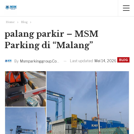
Home
Blog
palang parkir – MSM
Parking di “Malang”
BLOG
Last updated
Mei 14, 2026
By
Msmparkinggroup.com