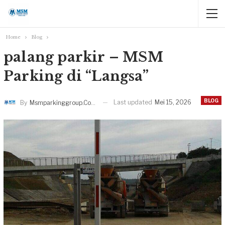
Home
Blog
palang parkir – MSM
Parking di “Langsa”
BLOG
Last updated
Mei 15, 2026
By
Msmparkinggroup.com