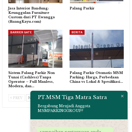
Jasa Interior Bandung:
Palang Parkir
Keunggulan Furniture
Custom dari PT Ewangga
(RuangKayu.com)
BARRIER GATE
BERITA
Sistem Palang Parkir Non
Palang Parkir Otomatis MSM
Tunai (Cashless) Tanpa
Parking: Harga, Perbedaan
Operator – Full Manless,
China vs Lokal & Spesifikasi…
Modern, dan…
PT.MSM Tiga Matra Satra
PREV
NEXT
Bergabung Menjadi Anggota
MSMPARKINGGROUP?
sampaikan pertanyaan anda