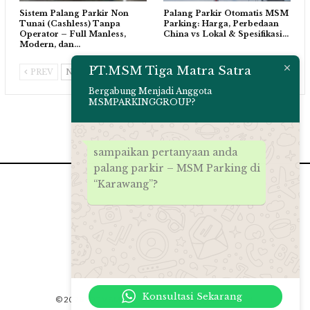
Sistem Palang Parkir Non
Palang Parkir Otomatis MSM
Tunai (Cashless) Tanpa
Parking: Harga, Perbedaan
Operator – Full Manless,
China vs Lokal & Spesifikasi…
Modern, dan…
PT.MSM Tiga Matra Satra
PREV
NEXT
Bergabung Menjadi Anggota
MSMPARKINGGROUP?
sampaikan pertanyaan anda
palang parkir – MSM Parking di
“Karawang”?
Konsultasi Sekarang
© 2026 - PT.MSM Tiga Matra Satra. All Rights Reserved.