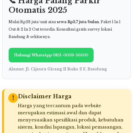
📞 Harga Palang Parkir
Otomatis 2025
Mulai Rp28 juta/unit atau
sewa Rp3,7 juta/bulan
. Paket 1 In 1
Out & 2 In 2 Out tersedia. Konsultasi gratis survey lokasi
Bandung & sekitarnya.
Hubungi WhatsApp 0851-0009-56600
Alamat: Jl. Cijaura Girang II Ruko 2 F, Bandung
Disclaimer Harga
!
Harga yang tercantum pada website
merupakan estimasi awal dan dapat
menyesuaikan spesifikasi produk, kebutuhan
sistem, kondisi lapangan, lokasi pemasangan,