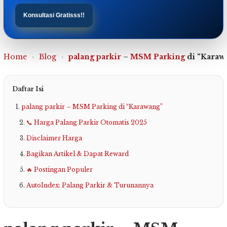
Konsultasi Gratisss!!
Home
›
Blog
›
palang parkir
–
MSM Parking
di “Karaw
Daftar Isi
palang parkir – MSM Parking di “Karawang”
📞 Harga Palang Parkir Otomatis 2025
Disclaimer Harga
Bagikan Artikel & Dapat Reward
🔥 Postingan Populer
AutoIndex: Palang Parkir & Turunannya