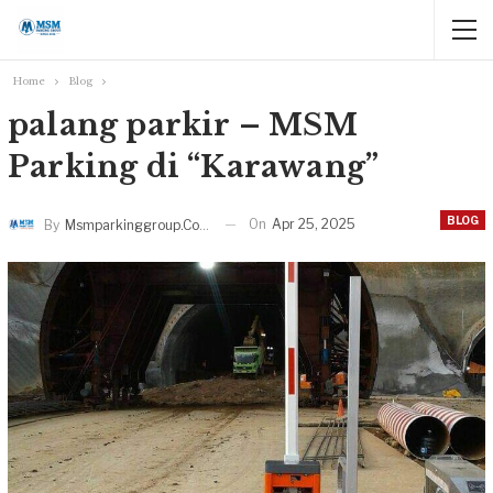
Home
Blog
palang parkir – MSM
Parking di “Karawang”
BLOG
On
Apr 25, 2025
By
Msmparkinggroup.com