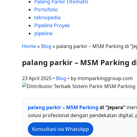
Palang Parkir Otomatis
Portofolio
teknopedia
Pipeline Proyek
pipeline
Home
»
Blog
»
palang parkir – MSM Parking di “Je
palang parkir – MSM Parking di
23 April 2025 •
Blog
• by msmparkinggroup.com
palang parkir
–
MSM Parking
di “Jepara”
meru
solusi profesional dengan pendekatan digital,
Konsultasi via WhatsApp