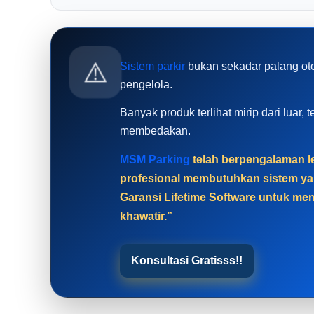
⚠️
Sistem parkir
bukan sekadar palang oto
pengelola.
Banyak produk terlihat mirip dari luar
membedakan.
MSM Parking
telah berpengalaman le
profesional membutuhkan sistem yan
Garansi Lifetime Software untuk mem
khawatir.”
Konsultasi Gratisss!!