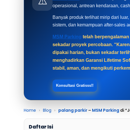
⚠️
operasional, antrean kendaraan, cas
Banyak produk terlihat mirip dari luar
sistem, dan kemampuan after-sales 
MSM Parking
telah berpengalaman l
sekadar proyek percobaan. “Karen
dipakai harian, bukan sekadar ter
menghadirkan Garansi Lifetime Sof
stabil, aman, dan mengikuti perkem
Konsultasi Gratisss!!
Home
›
Blog
›
palang parkir
–
MSM Parking
di “
Daftar Isi