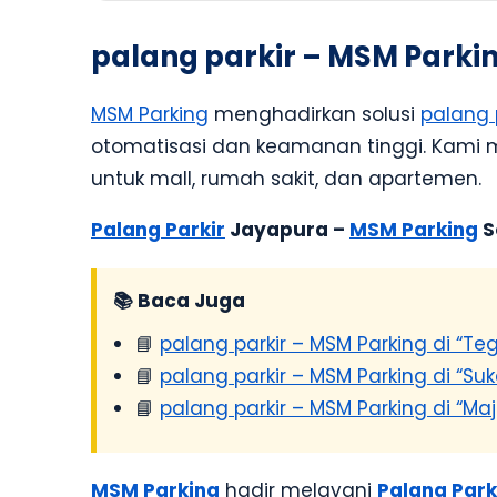
palang parkir – MSM Parki
MSM Parking
menghadirkan solusi
palang 
otomatisasi dan keamanan tinggi. Kami
untuk mall, rumah sakit, dan apartemen.
Palang Parkir
Jayapura –
MSM Parking
S
📚 Baca Juga
📘
palang parkir – MSM Parking di “Teg
📘
palang parkir – MSM Parking di “
📘
palang parkir – MSM Parking di “Ma
MSM Parking
hadir melayani
Palang Park