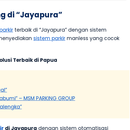
ng di “Jayapura”
parkir
terbaik di “Jayapura” dengan sistem
 menyediakan
sistem parkir
manless yang cocok
olusi Terbaik di Papua
al”
Sukabumi” – MSM PARKING GROUP
jalengka”
ir
di Jayapura
dengan sistem otomatisasi