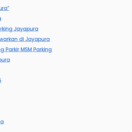
ura”
a
arking Jayapura
warkan di Jayapura
 Parkir MSM Parking
pura
5
ya