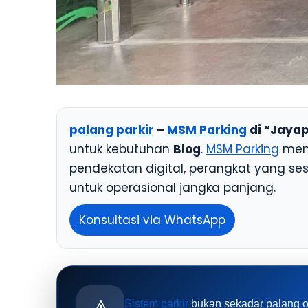
palang parkir
–
MSM Parking
di “Jaya
untuk kebutuhan
Blog
.
MSM Parking
memb
pendekatan digital, perangkat yang se
untuk operasional jangka panjang.
Konsultasi via WhatsApp
Sistem parkir
bukan sekadar palang o