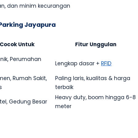
man, dan minim kecurangan
 Parking Jayapura
Cocok Untuk
Fitur Unggulan
linik, Perumahan
Lengkap dasar +
RFID
men, Rumah Sakit,
Paling laris, kualitas & harga
s
terbaik
Heavy duty, boom hingga 6-8
otel, Gedung Besar
meter