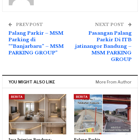
PREV POST
NEXT POST
Palang Parkir – MSM
Pasangan Palang
Parking di
Parkir Di ITB
““Banjarbaru” – MSM
jatinangor Bandung –
PARKING GROUP”
MSM PARKING
GROUP
YOU MIGHT ALSO LIKE
More From Author
BERITA
BERITA
Jasa Interior Bandung:
Palang Parkir