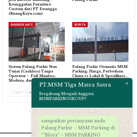
Keunggulan Furniture
Custom dari PT Ewangga
(RuangKayu.com)
BARRIER GATE
BERITA
Sistem Palang Parkir Non
Palang Parkir Otomatis MSM
Tunai (Cashless) Tanpa
Parking: Harga, Perbedaan
Operator – Full Manless,
China vs Lokal & Spesifikasi…
Modern, dan…
PT.MSM Tiga Matra Satra
PREV
NEXT
Bergabung Menjadi Anggota
MSMPARKINGGROUP?
sampaikan pertanyaan anda
Palang Parkir – MSM Parking di
““Blora” – MSM PARKING