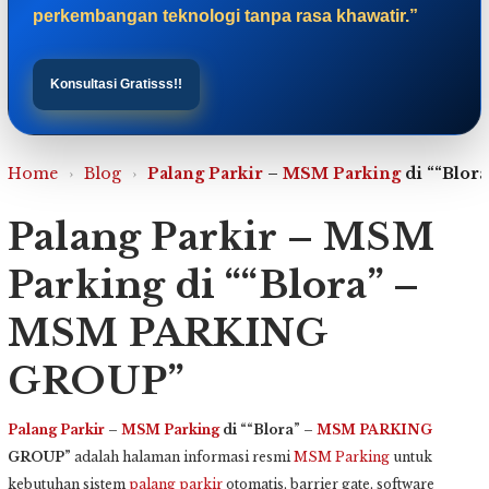
perkembangan teknologi tanpa rasa khawatir.”
Konsultasi Gratisss!!
Home
›
Blog
›
Palang Parkir
–
MSM Parking
di ““Blora
Palang Parkir – MSM
Parking di ““Blora” –
MSM PARKING
GROUP”
Palang Parkir
–
MSM Parking
di ““Blora” –
MSM PARKING
GROUP”
adalah halaman informasi resmi
MSM Parking
untuk
kebutuhan sistem
palang parkir
otomatis, barrier gate, software