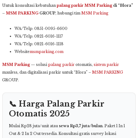
Untuk konsultasi kebutuhan
palang parkir
MSM Parking
di “Blora”
–
MSM PARKING
GROUP
, hubungi tim
MSM Parking
WA/Telp: 0851-0095-6600
WA/Telp: 0821-6016-1117
WA/Telp: 0821-6016-1118
Website
msmparking.com
MSM Parking
— solusi
palang parkir
otomatis,
sistem parkir
manless, dan digitalisasi parkir untuk “Blora” –
MSM PARKING
GROUP.
📞 Harga Palang Parkir
Otomatis 2025
Mulai Rp28 juta/unit atau
sewa Rp3,7 juta/bulan
. Paket 1 In 1
Out & 2 In 2 Out tersedia. Konsultasi gratis survey lokasi