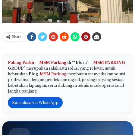
Share
Palang Parkir
–
MSM Parking
di ““Blora” –
MSM PARKING
GROUP”
merupakan salah satu solusi yang relevan untuk
kebutuhan
Blog
.
MSM Parking
membantu menyediakan solusi
profesional dengan pendekatan digital, perangkat yang sesuai
kebutuhan lapangan, serta dukungan teknis untuk operasional
jangka panjang.
Konsultasi via WhatsApp