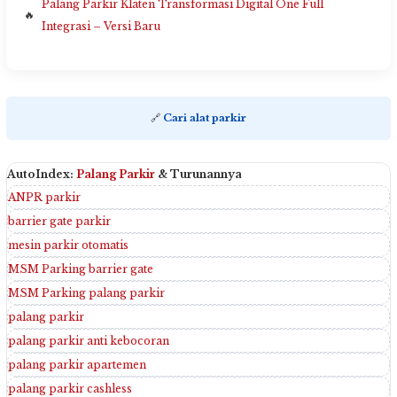
Palang Parkir Klaten Transformasi Digital One Full
Integrasi – Versi Baru
🔗
Cari alat parkir
AutoIndex:
Palang Parkir
& Turunannya
ANPR parkir
barrier gate parkir
mesin parkir otomatis
MSM Parking barrier gate
MSM Parking palang parkir
palang parkir
palang parkir anti kebocoran
palang parkir apartemen
palang parkir cashless