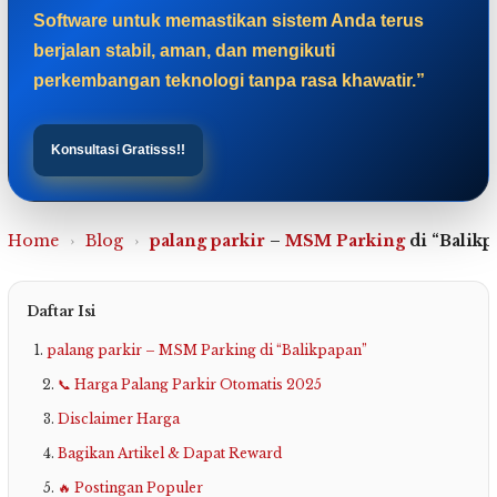
Software untuk memastikan sistem Anda terus
berjalan stabil, aman, dan mengikuti
perkembangan teknologi tanpa rasa khawatir.”
Konsultasi Gratisss!!
Home
›
Blog
›
palang parkir
–
MSM Parking
di “Balikp
Daftar Isi
palang parkir – MSM Parking di “Balikpapan”
📞 Harga Palang Parkir Otomatis 2025
Disclaimer Harga
Bagikan Artikel & Dapat Reward
🔥 Postingan Populer