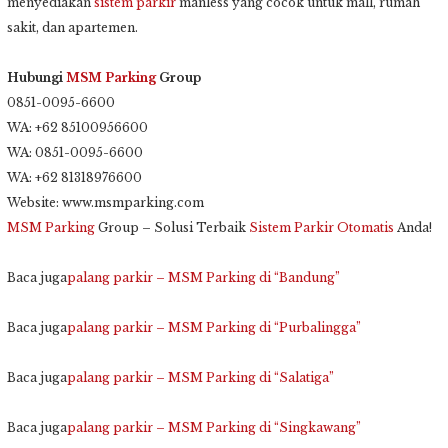
menyediakan
sistem parkir
manless yang cocok untuk mall, rumah
sakit, dan apartemen.
Hubungi
MSM Parking
Group
0851-0095-6600
WA: +62 85100956600
WA: 0851-0095-6600
WA: +62 81318976600
Website: www.msmparking.com
MSM Parking
Group – Solusi Terbaik
Sistem Parkir Otomatis
Anda!
Baca juga
palang parkir – MSM Parking di “Bandung”
Baca juga
palang parkir – MSM Parking di “Purbalingga”
Baca juga
palang parkir – MSM Parking di “Salatiga”
Baca juga
palang parkir – MSM Parking di “Singkawang”