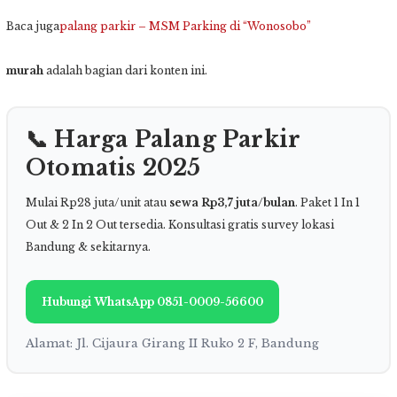
Baca juga
palang parkir – MSM Parking di “Wonosobo”
murah
adalah bagian dari konten ini.
📞 Harga Palang Parkir
Otomatis 2025
Mulai Rp28 juta/unit atau
sewa Rp3,7 juta/bulan
. Paket 1 In 1
Out & 2 In 2 Out tersedia. Konsultasi gratis survey lokasi
Bandung & sekitarnya.
Hubungi WhatsApp 0851-0009-56600
Alamat: Jl. Cijaura Girang II Ruko 2 F, Bandung