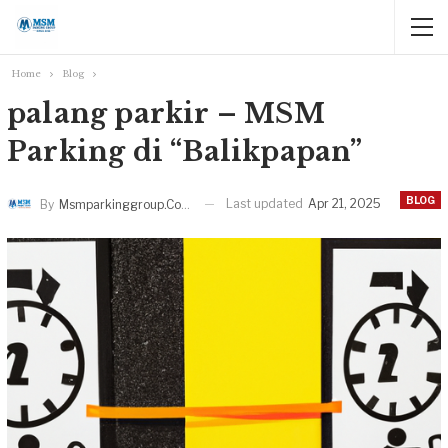
Home
Blog
palang parkir – MSM
Parking di “Balikpapan”
BLOG
Last updated
Apr 21, 2025
By
Msmparkinggroup.com