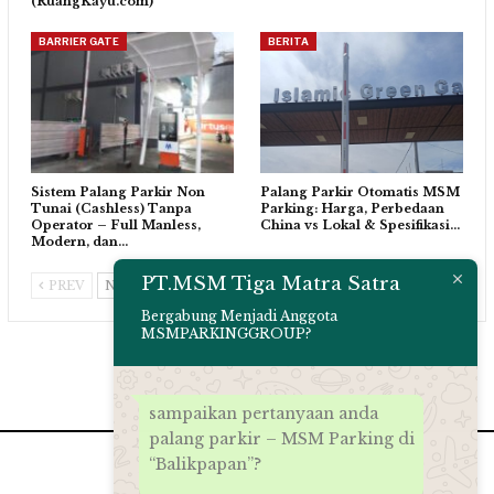
(RuangKayu.com)
BARRIER GATE
BERITA
Sistem Palang Parkir Non
Palang Parkir Otomatis MSM
Tunai (Cashless) Tanpa
Parking: Harga, Perbedaan
Operator – Full Manless,
China vs Lokal & Spesifikasi…
Modern, dan…
PT.MSM Tiga Matra Satra
PREV
NEXT
Bergabung Menjadi Anggota
MSMPARKINGGROUP?
sampaikan pertanyaan anda
palang parkir – MSM Parking di
“Balikpapan”?