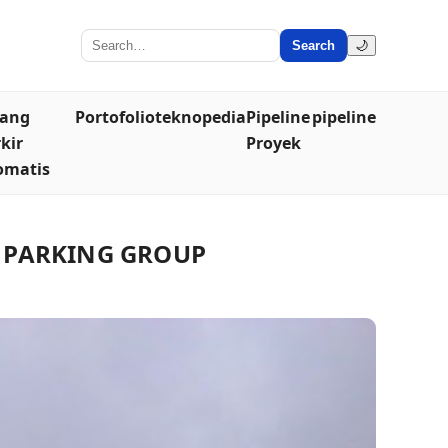
Search
🌙
lang
Portofolio
teknopedia
Pipeline
pipeline
kir
Proyek
omatis
SM PARKING GROUP