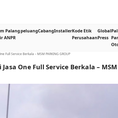
em Palang
peluang
Cabang
Installer
Kode Etik
Global
Pa
ir ANPR
Perusahaan
Press
Par
Ot
 One Full Service Berkala – MSM PARKING GROUP
i Jasa One Full Service Berkala – M