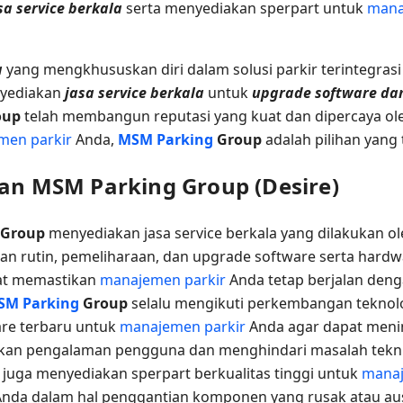
sa service berkala
serta menyediakan sperpart untuk
mana
a
yang mengkhususkan diri dalam solusi parkir terintegras
nyediakan
jasa service berkala
untuk
upgrade software d
oup
telah membangun reputasi yang kuat dan dipercaya ole
men parkir
Anda,
MSM Parking
Group
adalah pilihan yang 
lan MSM Parking Group (Desire)
Group
menyediakan jasa service berkala yang dilakukan ol
an rutin, pemeliharaan, dan upgrade software serta hard
at memastikan
manajemen parkir
Anda tetap berjalan deng
SM Parking
Group
selalu mengikuti perkembangan teknolog
re terbaru untuk
manajemen parkir
Anda agar dapat menin
kan pengalaman pengguna dan menghindari masalah teknis
p
juga menyediakan sperpart berkualitas tinggi untuk
manaj
da dalam hal penggantian komponen yang rusak atau aus