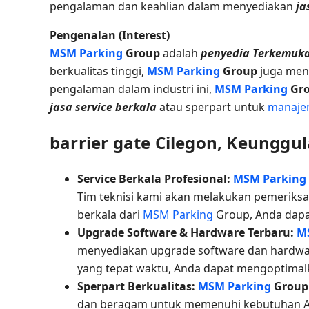
pengalaman dan keahlian dalam menyediakan
ja
Pengenalan (Interest)
MSM Parking
Group
adalah
penyedia Terkemuk
berkualitas tinggi,
MSM Parking
Group
juga me
pengalaman dalam industri ini,
MSM Parking
Gr
jasa service berkala
atau sperpart untuk
manaje
barrier gate Cilegon, Keunggu
Service Berkala Profesional:
MSM Parking
Tim teknisi kami akan melakukan pemeriksa
berkala dari
MSM Parking
Group, Anda dap
Upgrade Software & Hardware Terbaru:
M
menyediakan upgrade software dan hardwa
yang tepat waktu, Anda dapat mengoptimal
Sperpart Berkualitas:
MSM Parking
Grou
dan beragam untuk memenuhi kebutuhan An