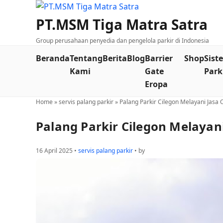
PT.MSM Tiga Matra Satra
Group perusahaan penyedia dan pengelola parkir di Indonesia
Beranda
Tentang
Berita
Blog
Barrier
Shop
Sist
Kami
Gate
Park
Eropa
Home
»
servis palang parkir
»
Palang Parkir Cilegon Melayani Jasa
Palang Parkir Cilegon Melayan
16 April 2025 •
servis palang parkir
• by