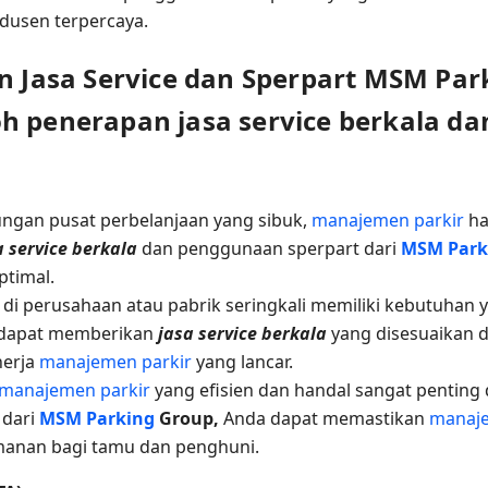
odusen terpercaya.
an Jasa Service dan Sperpart MSM Par
h penerapan jasa service berkala d
ungan pusat perbelanjaan yang sibuk,
manajemen parkir
ha
a service berkala
dan penggunaan sperpart dari
MSM Park
ptimal.
di perusahaan atau pabrik seringkali memiliki kebutuhan
dapat memberikan
jasa service berkala
yang disesuaikan 
nerja
manajemen parkir
yang lancar.
manajemen parkir
yang efisien dan handal sangat penting
dari
MSM Parking
Group,
Anda dapat memastikan
manaje
manan bagi tamu dan penghuni.