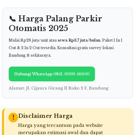
📞 Harga Palang Parkir
Otomatis 2025
Mulai Rp28 juta/unit atau
sewa Rp3,7 juta/bulan
. Paket 1 In 1
Out & 2 In 2 Out tersedia. Konsultasi gratis survey lokasi
Bandung & sekitarnya.
Hubungi WhatsApp 0851-0009-56600
Alamat: Jl. Cijaura Girang II Ruko 2 F, Bandung
Disclaimer Harga
!
Harga yang tercantum pada website
merupakan estimasi awal dan dapat