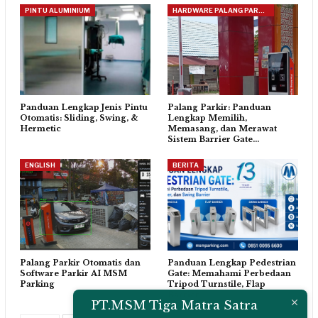
PINTU ALUMINIUM
HARDWARE PALANG PARKIR
Panduan Lengkap Jenis Pintu
Palang Parkir: Panduan
Otomatis: Sliding, Swing, &
Lengkap Memilih,
Hermetic
Memasang, dan Merawat
Sistem Barrier Gate…
ENGLISH
BERITA
Palang Parkir Otomatis dan
Panduan Lengkap Pedestrian
Software Parkir AI MSM
Gate: Memahami Perbedaan
Parking
Tripod Turnstile, Flap
Barrier,…
PT.MSM Tiga Matra Satra