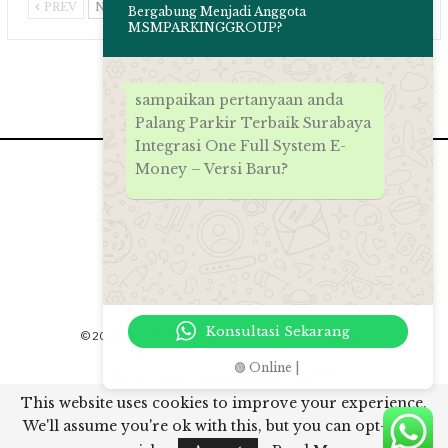
PREV
NEXT
Bergabung Menjadi Anggota
MSMPARKINGGROUP?
sampaikan pertanyaan anda
Palang Parkir Terbaik Surabaya
Integrasi One Full System E-
Money – Versi Baru?
Konsultasi Sekarang
© 2026 - PT.MSM Tiga Matra Satra. All Rights Reserved.
🟢 Online |
Website Design:
msmparkinggroup 2012
This website uses cookies to improve your experience.
// Rich snippet google
We'll assume you're ok with this, but you can opt-out if
Palang Parkir Terbaik Surabaya Integrasi One Full System E-