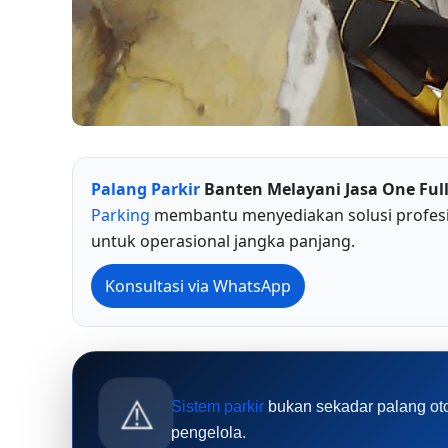
Palang Parkir
Banten Melayani Jasa One Full
Parking
membantu menyediakan solusi profesio
untuk operasional jangka panjang.
Konsultasi via WhatsApp
⚠️
Sistem parkir
bukan sekadar palang oto
pengelola.