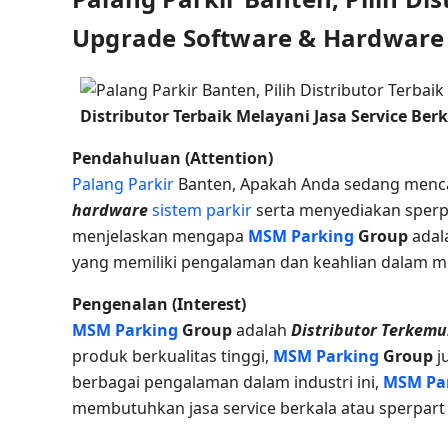
Upgrade Software & Hardware S
Distributor Terbaik Melayani Jasa Service Ber
Pendahuluan (Attention)
Palang Parkir
Banten, Apakah Anda sedang menc
hardware
sistem parkir
serta menyediakan sperpar
menjelaskan mengapa
MSM Parking
Group
adal
yang memiliki pengalaman dan keahlian dalam 
Pengenalan (Interest)
MSM Parking
Group
adalah
Distributor Terkem
produk berkualitas tinggi,
MSM Parking
Group
j
berbagai pengalaman dalam industri ini,
MSM Pa
membutuhkan jasa service berkala atau sperpar