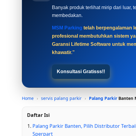
Banyak produk terlihat mirip dari luar
membedakan.
MSM Parking
telah berpengalaman le
profesional membutuhkan sistem yan
Garansi Lifetime Software untuk mem
khawatir.”
Konsultasi Gratisss!!
Home
›
servis palang parkir
›
Palang Parkir
Banten M
Daftar Isi
Palang Parkir Banten, Pilih Distributor Ter
Sperpart