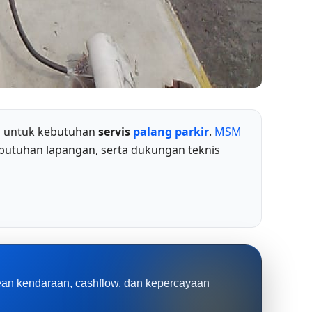
an untuk kebutuhan
servis
palang parkir
.
MSM
butuhan lapangan, serta dukungan teknis
rean kendaraan, cashflow, dan kepercayaan