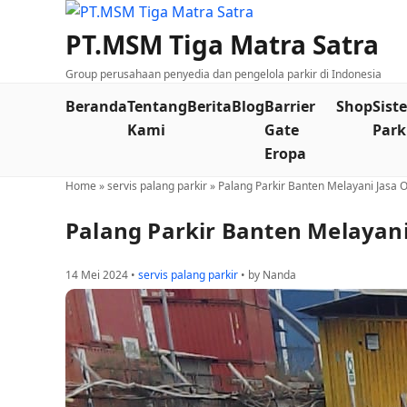
PT.MSM Tiga Matra Satra
Group perusahaan penyedia dan pengelola parkir di Indonesia
Beranda
Tentang
Berita
Blog
Barrier
Shop
Sist
Kami
Gate
Park
Eropa
Home
»
servis palang parkir
»
Palang Parkir Banten Melayani Jasa O
Palang Parkir Banten Melayani 
14 Mei 2024 •
servis palang parkir
• by Nanda