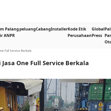
em Palang
peluang
Cabang
Installer
Kode Etik
Global
Pa
ir ANPR
Perusahaan
Press
Par
Ot
ne Full Service Berkala
Jasa One Full Service Berkala