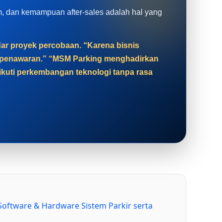
tem, dan kemampuan after-sales adalah hal yang
adar proyek percobaan. “Karena bisnis
at penawaran.” “MSM Parking menghadirkan
gikuti perkembangan teknologi tanpa rasa
 Software & Hardware Sistem Parkir serta