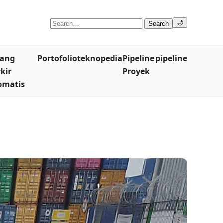
🌙
Search
lang
Portofolio
teknopedia
Pipeline
pipeline
kir
Proyek
omatis