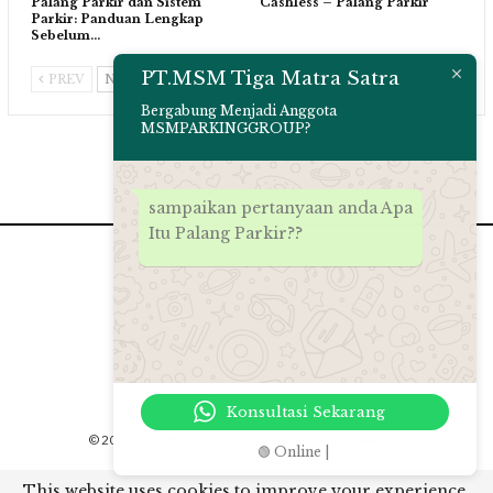
Palang Parkir dan Sistem
Cashless – Palang Parkir
Parkir: Panduan Lengkap
Sebelum…
PT.MSM Tiga Matra Satra
PREV
NEXT
Bergabung Menjadi Anggota
MSMPARKINGGROUP?
sampaikan pertanyaan anda Apa
Itu Palang Parkir??
Konsultasi Sekarang
© 2026 - PT.MSM Tiga Matra Satra. All Rights Reserved.
🟢 Online |
Website Design:
msmparkinggroup 2012
This website uses cookies to improve your experience.