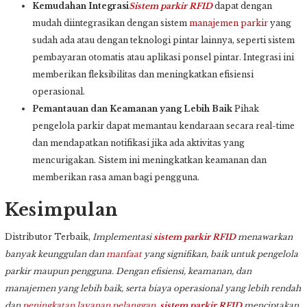
Kemudahan Integrasi
Sistem parkir
RFID
dapat dengan
mudah diintegrasikan dengan sistem
manajemen parkir
yang
sudah ada atau dengan teknologi pintar lainnya, seperti sistem
pembayaran otomatis atau aplikasi ponsel pintar. Integrasi ini
memberikan fleksibilitas dan meningkatkan efisiensi
operasional.
Pemantauan dan Keamanan yang Lebih Baik
Pihak
pengelola parkir dapat memantau kendaraan secara real-time
dan mendapatkan notifikasi jika ada aktivitas yang
mencurigakan. Sistem ini meningkatkan keamanan dan
memberikan rasa aman bagi pengguna.
Kesimpulan
Distributor Terbaik,
Implementasi
sistem parkir
RFID
menawarkan
banyak keunggulan dan
manfaat
yang signifikan, baik untuk pengelola
parkir maupun pengguna. Dengan efisiensi, keamanan, dan
manajemen yang lebih baik, serta biaya operasional yang lebih rendah
dan
peningkatan layanan pelanggan
,
sistem parkir
RFID
menciptakan