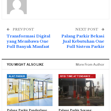
PREV POST
NEXT POST
Transformasi Digital
Palang Parkir Bekasi
yang Membawa One
Jual Kebutuhan One
Full Banyak Manfaat
Full Sistem Parkir
YOU MIGHT ALSO LIKE
More From Author
ALAT PARKIR
RFID TIME ATTENDANCE + ACCESS READER
Palang Parkir Pandeglang,
Palang Parkir Sorong,