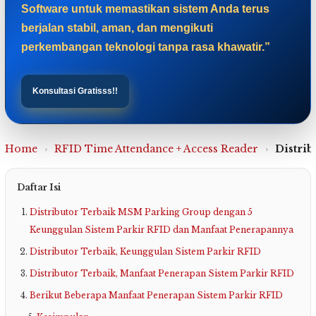
Software untuk memastikan sistem Anda terus
berjalan stabil, aman, dan mengikuti
perkembangan teknologi tanpa rasa khawatir.”
Konsultasi Gratisss!!
Home
›
RFID Time Attendance + Access Reader
›
Distri
Daftar Isi
Distributor Terbaik MSM Parking Group dengan 5
Keunggulan Sistem Parkir RFID dan Manfaat Penerapannya
Distributor Terbaik, Keunggulan Sistem Parkir RFID
Distributor Terbaik, Manfaat Penerapan Sistem Parkir RFID
Berikut Beberapa Manfaat Penerapan Sistem Parkir RFID