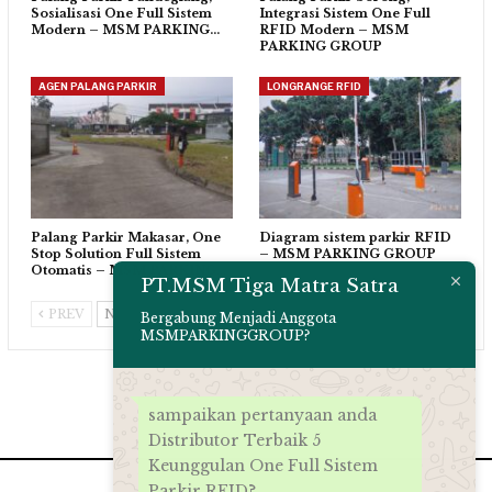
Sosialisasi One Full Sistem
Integrasi Sistem One Full
Modern – MSM PARKING…
RFID Modern – MSM
PARKING GROUP
AGEN PALANG PARKIR
LONGRANGE RFID
Palang Parkir Makasar, One
Diagram sistem parkir RFID
Stop Solution Full Sistem
– MSM PARKING GROUP
Otomatis – MSM PARKING…
PT.MSM Tiga Matra Satra
PREV
NEXT
Bergabung Menjadi Anggota
MSMPARKINGGROUP?
sampaikan pertanyaan anda
Distributor Terbaik 5
Keunggulan One Full Sistem
Parkir RFID?