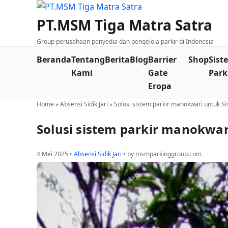
PT.MSM Tiga Matra Satra
Group perusahaan penyedia dan pengelola parkir di Indonesia
Beranda
Tentang
Berita
Blog
Barrier
Shop
Sist
Kami
Gate
Park
Eropa
Home
»
Absensi Sidik Jari
»
Solusi sistem parkir manokwari untuk S
Solusi sistem parkir manokwar
4 Mei 2025 •
Absensi Sidik Jari
• by msmparkinggroup.com