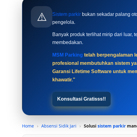
⚠️
Sistem parkir
bukan sekadar palang oto
pengelola.
Banyak produk terlihat mirip dari luar
membedakan.
MSM Parking
telah berpengalaman le
profesional membutuhkan sistem yan
Garansi Lifetime Software untuk mem
khawatir.”
Konsultasi Gratisss!!
Home
›
Absensi Sidik Jari
›
Solusi
sistem parkir
mano