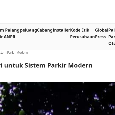
em Palang
peluang
Cabang
Installer
Kode Etik
Global
Pa
ir ANPR
Perusahaan
Press
Par
Ot
istem Parkir Modern
i untuk Sistem Parkir Modern