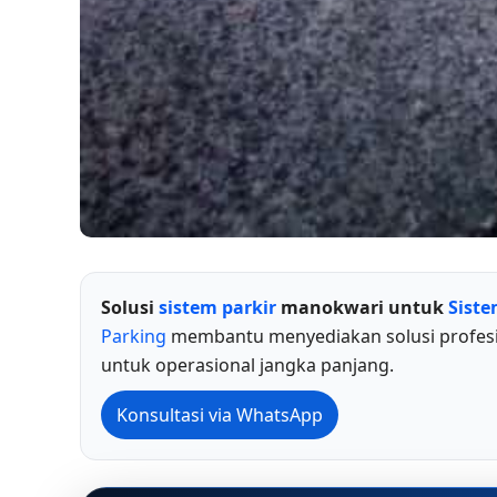
Solusi
sistem parkir
manokwari untuk
Siste
Parking
membantu menyediakan solusi profesio
untuk operasional jangka panjang.
Konsultasi via WhatsApp