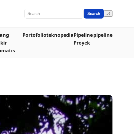
Search
🌙
lang
Portofolio
teknopedia
Pipeline
pipeline
kir
Proyek
omatis