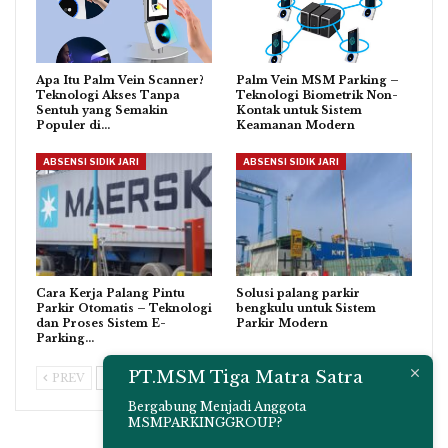
Apa Itu Palm Vein Scanner?
Palm Vein MSM Parking –
Teknologi Akses Tanpa
Teknologi Biometrik Non-
Sentuh yang Semakin
Kontak untuk Sistem
Populer di…
Keamanan Modern
ABSENSI SIDIK JARI
ABSENSI SIDIK JARI
Cara Kerja Palang Pintu
Solusi palang parkir
Parkir Otomatis – Teknologi
bengkulu untuk Sistem
dan Proses Sistem E-
Parkir Modern
Parking…
PT.MSM Tiga Matra Satra
PREV
NEXT
Bergabung Menjadi Anggota
MSMPARKINGGROUP?