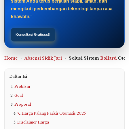
sistem Anda terus berjalan stabil, aman, dan
mengikuti perkembangan teknologi tanpa rasa
khawatir.”
Konsultasi Gratisss!!
Home
›
Absensi Sidik Jari
›
Solusi Sistem
Bollard
Otom
Daftar Isi
Problem
Goal
Proposal
📞 Harga Palang Parkir Otomatis 2025
Disclaimer Harga