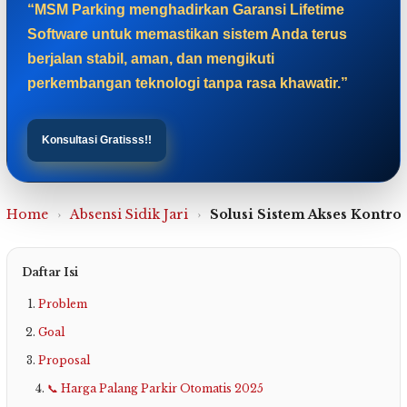
“MSM Parking menghadirkan Garansi Lifetime
Software untuk memastikan sistem Anda terus
berjalan stabil, aman, dan mengikuti
perkembangan teknologi tanpa rasa khawatir.”
Konsultasi Gratisss!!
Home
›
Absensi Sidik Jari
›
Solusi Sistem Akses Kontro
Daftar Isi
Problem
Goal
Proposal
📞 Harga Palang Parkir Otomatis 2025