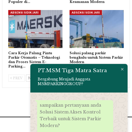
Populer di…
Keamanan Modern
ABSENSI SIDIK JARI
ABSENSI SIDIK JARI
Cara Kerja Palang Pintu
Solusi palang parkir
Parkir Otomatis – Teknologi
bengkulu untuk Sistem Parkir
dan Proses Sistem E-
Modern
Parking…
PT.MSM Tiga Matra Satra
PREV
NEXT
Bergabung Menjadi Anggota
MSMPARKINGGROUP?
sampaikan pertanyaan anda
Solusi Sistem Akses Kontrol
Terbaik untuk Sistem Parkir
Modern?