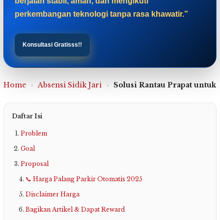
berjalan stabil, aman, dan mengikuti
perkembangan teknologi tanpa rasa khawatir.”
Konsultasi Gratisss!!
Home
›
Absensi Sidik Jari
›
Solusi Rantau Prapat untuk
Daftar Isi
Problem
Goal
Proposal
📞 Harga Palang Parkir Otomatis 2025
Disclaimer Harga
Bagikan Artikel & Dapat Reward