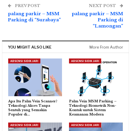
PREV POST
NEXT POST
palang parkir – MSM
palang parkir – MSM
Parking di “Surabaya”
Parking di
“Lamongan”
YOU MIGHT ALSO LIKE
More From Author
ABSENSI SIDIK JARI
ABSENSI SIDIK JARI
Apa Itu Palm Vein Scanner?
Palm Vein MSM Parking –
Teknologi Akses Tanpa
Teknologi Biometrik Non-
Sentuh yang Semakin
Kontak untuk Sistem
Populer di…
Keamanan Modern
ABSENSI SIDIK JARI
ABSENSI SIDIK JARI