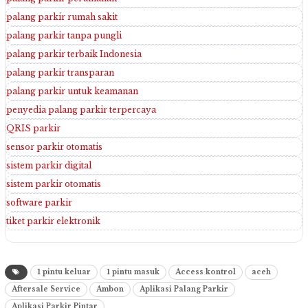
palang parkir rumah sakit
palang parkir tanpa pungli
palang parkir terbaik Indonesia
palang parkir transparan
palang parkir untuk keamanan
penyedia palang parkir terpercaya
QRIS parkir
sensor parkir otomatis
sistem parkir digital
sistem parkir otomatis
software parkir
tiket parkir elektronik
1 pintu keluar
1 pintu masuk
Access kontrol
aceh
Aftersale Service
Ambon
Aplikasi Palang Parkir
Aplikasi Parkir Pintar