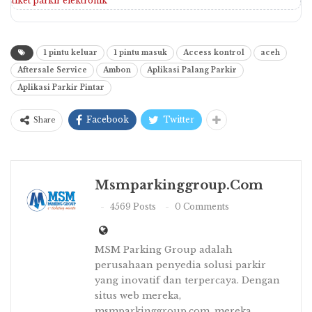
tiket parkir elektronik
1 pintu keluar
1 pintu masuk
Access kontrol
aceh
Aftersale Service
Ambon
Aplikasi Palang Parkir
Aplikasi Parkir Pintar
Facebook
Twitter
Share
Msmparkinggroup.com
4569 Posts
0 Comments
MSM Parking Group adalah
perusahaan penyedia solusi parkir
yang inovatif dan terpercaya. Dengan
situs web mereka,
msmparkinggroup.com, mereka