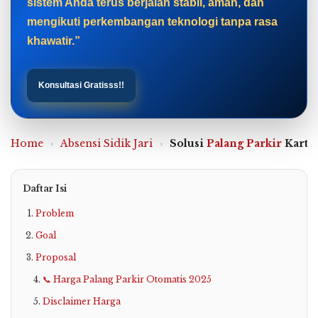
sistem Anda terus berjalan stabil, aman, dan
mengikuti perkembangan teknologi tanpa rasa
khawatir.”
Konsultasi Gratisss!!
Home
›
Absensi Sidik Jari
›
Solusi
Palang Parkir
Kartu 
Daftar Isi
Problem
Goal
Proposal
📞 Harga Palang Parkir Otomatis 2025
Disclaimer Harga