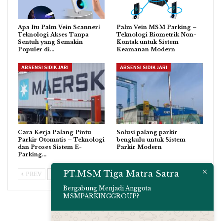
Apa Itu Palm Vein Scanner?
Palm Vein MSM Parking –
Teknologi Akses Tanpa
Teknologi Biometrik Non-
Sentuh yang Semakin
Kontak untuk Sistem
Populer di…
Keamanan Modern
ABSENSI SIDIK JARI
ABSENSI SIDIK JARI
Cara Kerja Palang Pintu
Solusi palang parkir
Parkir Otomatis – Teknologi
bengkulu untuk Sistem
dan Proses Sistem E-
Parkir Modern
Parking…
PT.MSM Tiga Matra Satra
PREV
NEXT
Bergabung Menjadi Anggota
MSMPARKINGGROUP?