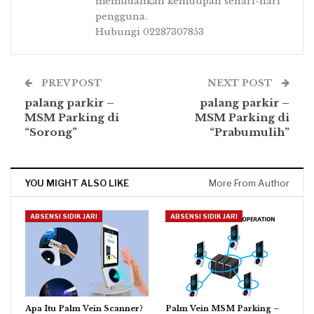
memudahkan kehidupan sehari-hari
pengguna.
Hubungi 02287307853
PREV POST
NEXT POST
palang parkir –
palang parkir –
MSM Parking di
MSM Parking di
“Sorong”
“Prabumulih”
YOU MIGHT ALSO LIKE
More From Author
ABSENSI SIDIK JARI
ABSENSI SIDIK JARI
Apa Itu Palm Vein Scanner?
Palm Vein MSM Parking –